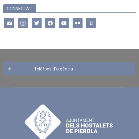
CONNECTA’T
mail
instagram
twitter
facebook
youtube
flickr
mobile
Telèfons d’urgència