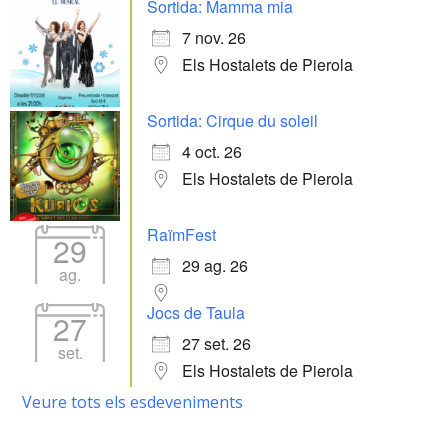
Sortida: Mamma mia
7 nov. 26
Els Hostalets de Pierola
Sortida: Cirque du soleil
4 oct. 26
Els Hostalets de Pierola
RaïmFest
29
29 ag. 26
ag.
Jocs de Taula
27
27 set. 26
set.
Els Hostalets de Pierola
Veure tots els esdeveniments