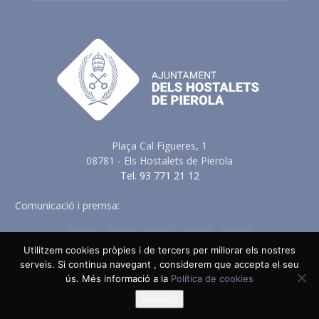
Plaça Cal Figueres, 1
08781 - Els Hostalets de Pierola
Tel. 93 771 21 12
Comunicació i premsa:
comunicacio@elshostaletsdepierola.cat
Utilitzem cookies pròpies i de tercers per millorar els nostres
serveis. Si continua navegant , considerem que accepta el seu
Avis Legal
Política de Privacitat
Política de Cookies
ús. Més informació a la
Política de cookies
Política en vers a les Xarxes Socials
Accepto