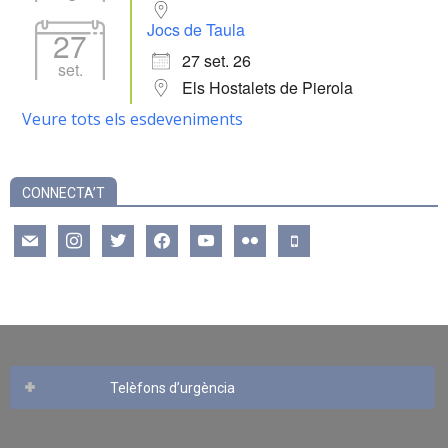
Jocs de Taula
27
27 set. 26
set.
Els Hostalets de Pierola
Veure tots els esdeveniments
CONNECTA’T
mail
instagram
twitter
facebook
youtube
flickr
mobile
Telèfons d’urgència