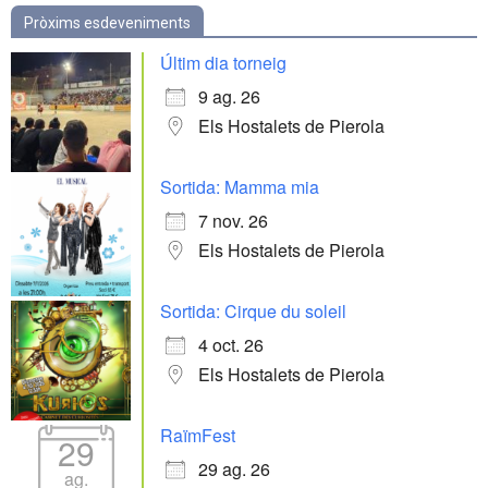
Pròxims esdeveniments
Últim dia torneig
9 ag. 26
Els Hostalets de Pierola
Sortida: Mamma mia
7 nov. 26
Els Hostalets de Pierola
Sortida: Cirque du soleil
4 oct. 26
Els Hostalets de Pierola
RaïmFest
29
29 ag. 26
ag.