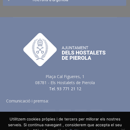
Plaça Cal Figueres, 1
08781 - Els Hostalets de Pierola
Tel. 93 771 21 12
Comunicació i premsa:
comunicacio@elshostaletsdepierola.cat
Utilitzem cookies pròpies i de tercers per millorar els nostres
serveis. Si continua navegant , considerem que accepta el seu