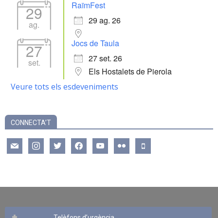
RaïmFest
29
29 ag. 26
ag.
Jocs de Taula
27
27 set. 26
set.
Els Hostalets de Pierola
Veure tots els esdeveniments
CONNECTA’T
mail
instagram
twitter
facebook
youtube
flickr
mobile
Telèfons d’urgència