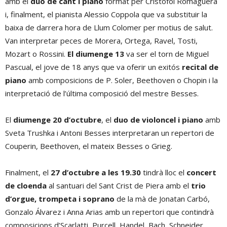
amb el
duo de cant i piano
format per Cristòfol Romaguera
i, finalment, el pianista Alessio Coppola que va substituir la
baixa de darrera hora de Llum Colomer per motius de salut.
Van interpretar peces de Morera, Ortega, Ravel, Tosti,
Mozart o Rossini.
El diumenge 13
va ser el torn de Miguel
Pascual, el jove de 18 anys que va oferir un exitós
recital de
piano
amb composicions de P. Soler, Beethoven o Chopin i la
interpretació de l’última composició del mestre Besses.
El
diumenge 20 d’octubre
, el
duo de violoncel i piano
amb
Sveta Trushka i Antoni Besses interpretaran un repertori de
Couperin, Beethoven, el mateix Besses o Grieg.
Finalment, el
27 d’octubre a les 19.30
tindrà lloc el
concert
de cloenda
al santuari del Sant Crist de Piera amb el
trio
d’orgue, trompeta i soprano
de la mà de Jonatan Carbó,
Gonzalo Álvarez i Anna Arias amb un repertori que contindrà
composicions d’Scarlatti, Purcell, Handel, Bach, Schneider,