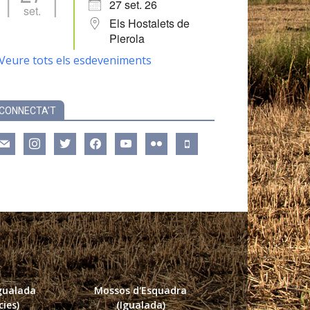
27 set. 26
set.
Els Hostalets de
Pierola
Veure tots els esdeveniments
CONNECTA’T
ail
instagram
twitter
facebook
youtube
flickr
mobile
Igualada
Mossos d'Esquadra
ies)
(Igualada)