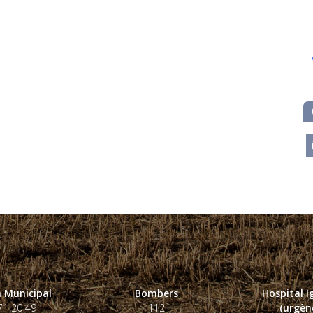
m
 Municipal
Bombers
Hospital 
71 20 49
112
(urgènc