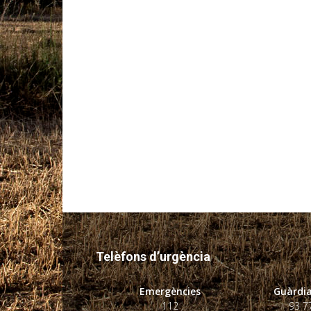
Telèfons d’urgència
Emergències
Guàrdia
112
93 7