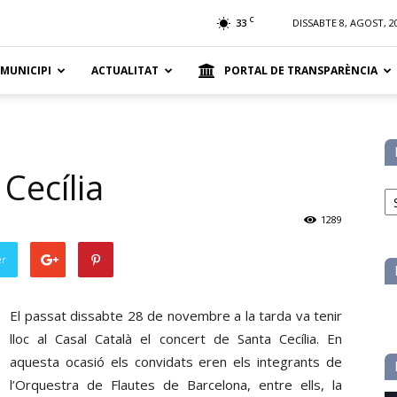
t
C
33
DISSABTE 8, AGOST, 2
 MUNICIPI
ACTUALITAT
PORTAL DE TRANSPARÈNCIA
Cecília
No
pe
1289
ca
er
El passat dissabte 28 de novembre a la tarda va tenir
lloc al Casal Català el concert de Santa Cecília. En
aquesta ocasió els convidats eren els integrants de
l’Orquestra de Flautes de Barcelona, entre ells, la