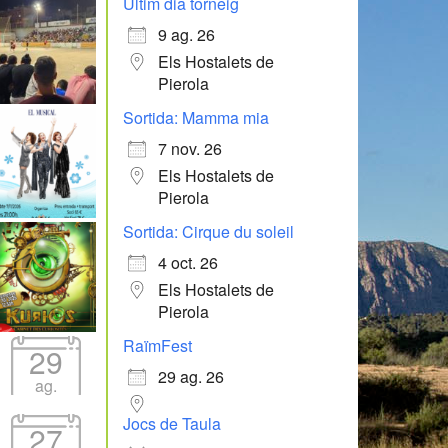
Últim dia torneig
9 ag. 26
Els Hostalets de
Pierola
Sortida: Mamma mia
7 nov. 26
Els Hostalets de
Pierola
Sortida: Cirque du soleil
4 oct. 26
Els Hostalets de
Pierola
RaïmFest
29
29 ag. 26
ag.
Jocs de Taula
27