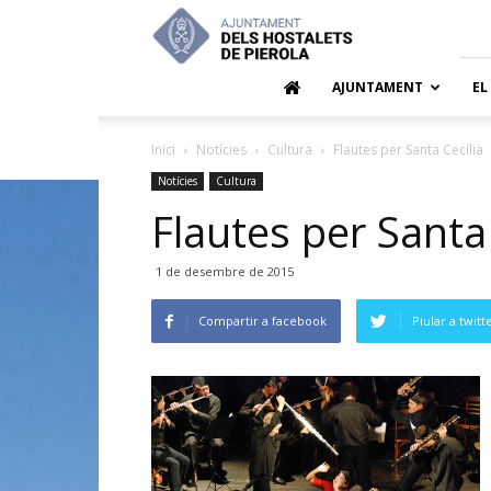
Ajuntamen
dels
Hostalets
de
AJUNTAMENT
EL
Pierola
Inici
Notícies
Cultura
Flautes per Santa Cecília
Notícies
Cultura
Flautes per Santa 
1 de desembre de 2015
Compartir a facebook
Piular a twitt