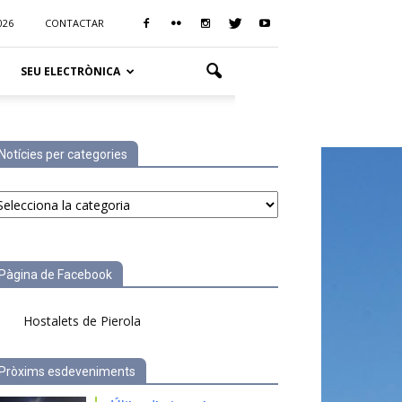
026
CONTACTAR
SEU ELECTRÒNICA
Notícies per categories
tícies
r
tegories
Pàgina de Facebook
Hostalets de Pierola
Pròxims esdeveniments