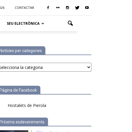
026
CONTACTAR
SEU ELECTRÒNICA
Notícies per categories
tícies
r
tegories
Pàgina de Facebook
Hostalets de Pierola
Pròxims esdeveniments