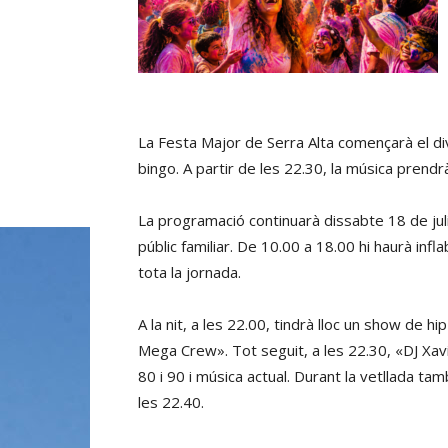
La Festa Major de Serra Alta començarà el di
bingo. A partir de les 22.30, la música prendr
La programació continuarà dissabte 18 de ju
públic familiar. De 10.00 a 18.00 hi haurà infl
tota la jornada.
A la nit, a les 22.00, tindrà lloc un show de h
Mega Crew». Tot seguit, a les 22.30, «DJ Xavi
80 i 90 i música actual. Durant la vetllada tam
les 22.40.