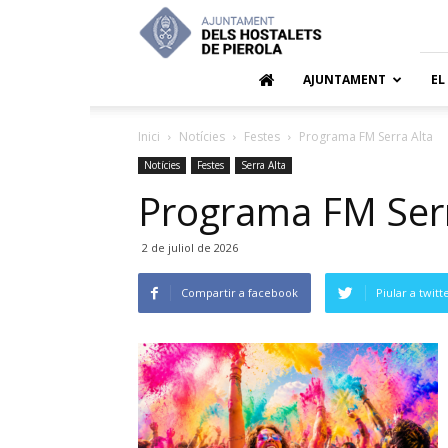
Ajuntamen
dels
Hostalets
de
AJUNTAMENT
EL
Pierola
Inici
Notícies
Festes
Programa FM Serra Alta
Notícies
Festes
Serra Alta
Programa FM Serr
2 de juliol de 2026
Compartir a facebook
Piular a twitt