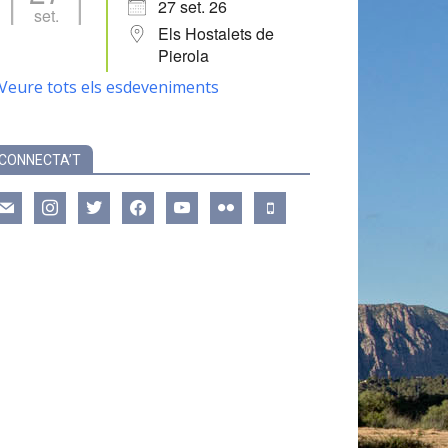
27 set. 26
set.
Els Hostalets de
Pierola
Veure tots els esdeveniments
CONNECTA’T
ail
instagram
twitter
facebook
youtube
flickr
mobile