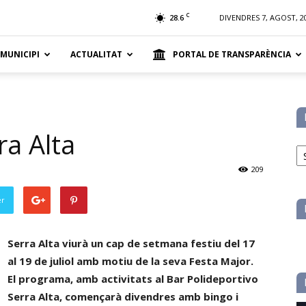
t
C
28.6
DIVENDRES 7, AGOST, 2
 MUNICIPI
ACTUALITAT
PORTAL DE TRANSPARÈNCIA
a Alta
No
pe
209
ca
er
Serra Alta viurà un cap de setmana festiu del 17
al 19 de juliol amb motiu de la seva Festa Major.
El programa, amb activitats al Bar Polideportivo
Serra Alta, començarà divendres amb bingo i