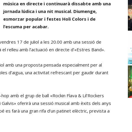
música en directe i continuarà dissabte amb una
jornada lúdica i una nit musical. Diumenge,
esmorzar popular i festes Holi Colors i de
l’escuma per acabar.
vendres 17 de juliol a les 20.00 amb una sessió de
à el relleu amb l’actuació en directe d’«Estres Band».
liol amb una proposta pensada especialment per al
ables d’aigua, una activitat refrescant per gaudir durant
ip-hop amb el grup de ball «Rockin Flava & Lil’Rockers
 Galvis» oferirà una sessió musical amb èxits dels anys
bé es farà una gran rifa d’un patinet elèctric, prevista a