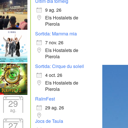
Últim dia torneig
9 ag. 26
Els Hostalets de
Pierola
Sortida: Mamma mia
7 nov. 26
Els Hostalets de
Pierola
Sortida: Cirque du soleil
4 oct. 26
Els Hostalets de
Pierola
RaïmFest
29
29 ag. 26
ag.
Jocs de Taula
27