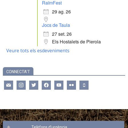
RaïmFest
29 ag. 26
Jocs de Taula
27 set. 26
Els Hostalets de Pierola
Veure tots els esdeveniments
CONNECTA’T
mail
instagram
twitter
facebook
youtube
flickr
mobile
Telèfons d’urgència