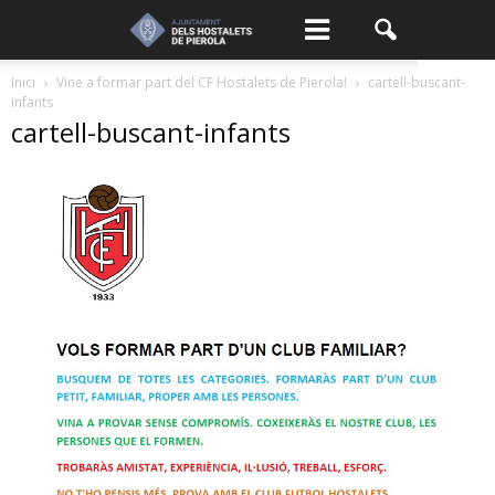
Inici
Vine a formar part del CF Hostalets de Pierola!
cartell-buscant-
infants
cartell-buscant-infants