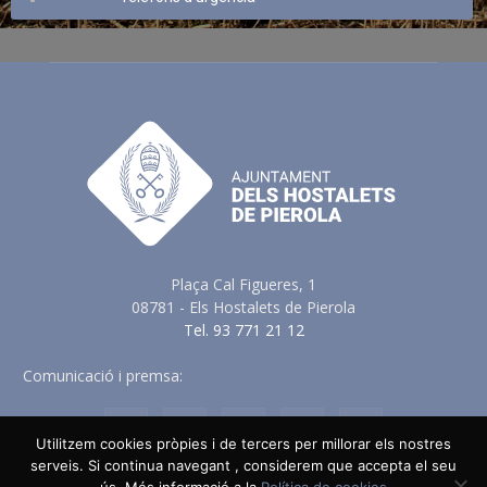
Plaça Cal Figueres, 1
08781 - Els Hostalets de Pierola
Tel. 93 771 21 12
Comunicació i premsa:
comunicacio@elshostaletsdepierola.cat
Utilitzem cookies pròpies i de tercers per millorar els nostres
serveis. Si continua navegant , considerem que accepta el seu