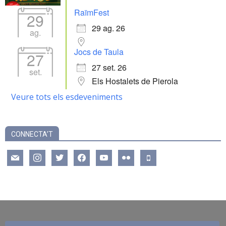
RaïmFest
29
29 ag. 26
ag.
Jocs de Taula
27
27 set. 26
set.
Els Hostalets de Pierola
Veure tots els esdeveniments
CONNECTA’T
mail
instagram
twitter
facebook
youtube
flickr
mobile