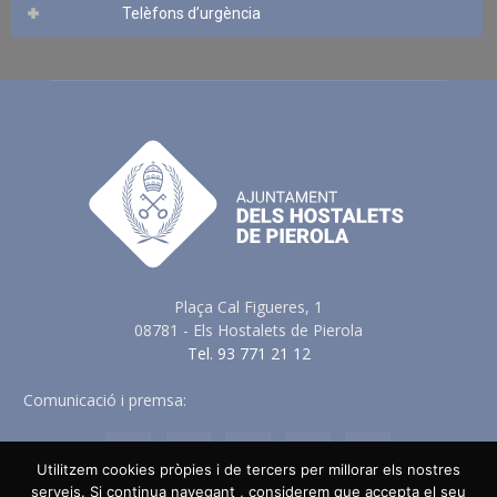
Telèfons d’urgència
Plaça Cal Figueres, 1
08781 - Els Hostalets de Pierola
Tel. 93 771 21 12
Comunicació i premsa:
comunicacio@elshostaletsdepierola.cat
Utilitzem cookies pròpies i de tercers per millorar els nostres
serveis. Si continua navegant , considerem que accepta el seu