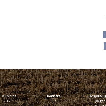
m
 Municipal
Bombers
Hospital 
71 20 49
112
(urgènc
93 807 