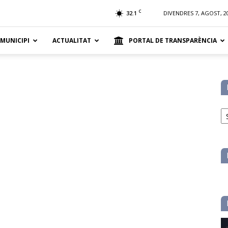
t
C
32.1
DIVENDRES 7, AGOST, 2
 MUNICIPI
ACTUALITAT
PORTAL DE TRANSPARÈNCIA
No
pe
ca