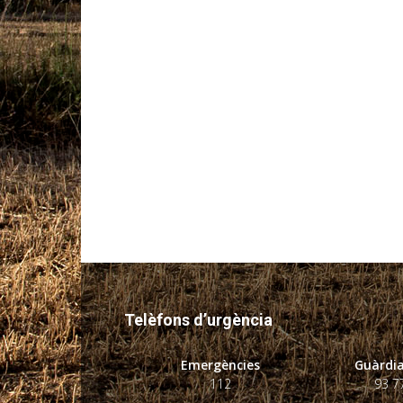
Telèfons d’urgència
Emergències
Guàrdia
112
93 7