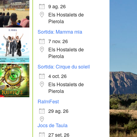
9 ag. 26
Els Hostalets de
Pierola
Sortida: Mamma mia
7 nov. 26
Els Hostalets de
Pierola
Sortida: Cirque du soleil
4 oct. 26
Els Hostalets de
Pierola
RaïmFest
29 ag. 26
Jocs de Taula
27 set. 26