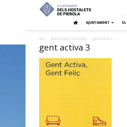
Ajuntamen
dels
Hostalets
de
AJUNTAMENT
EL
Pierola
Inici
Gent Activa, Gent Feliç!
gent activa 3
gent activa 3