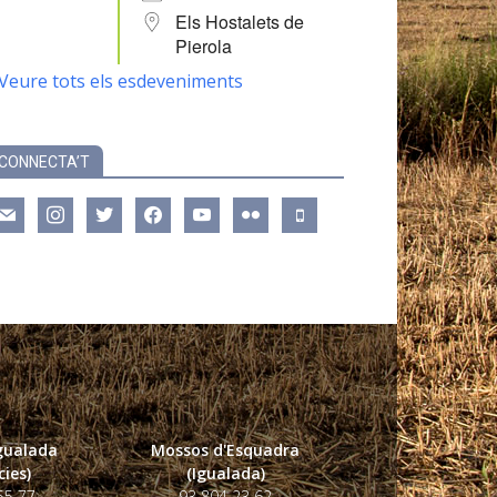
Els Hostalets de
Pierola
Veure tots els esdeveniments
CONNECTA’T
ail
instagram
twitter
facebook
youtube
flickr
mobile
Igualada
Mossos d'Esquadra
ies)
(Igualada)
55 77
93 804 23 62