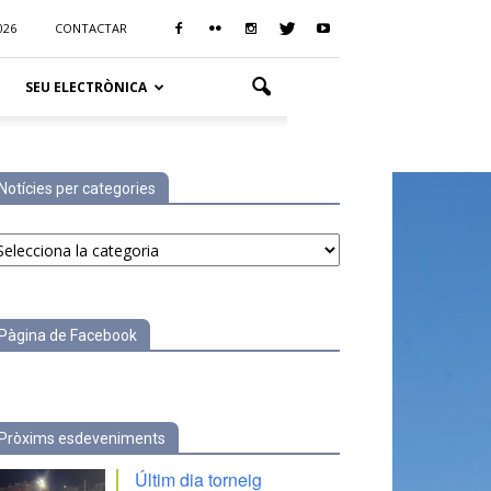
026
CONTACTAR
SEU ELECTRÒNICA
Notícies per categories
tícies
r
tegories
Pàgina de Facebook
Pròxims esdeveniments
Últim dia torneig