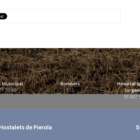
 Municipal
Bombers
Hospital 
71 20 49
112
(urgènc
93 807 
 Hostalets de Pierola
S