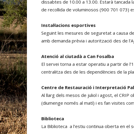
dissabtes de 10.00 a 13.00. Estarà tancada la
de recollida de voluminosos (900 701 073) es
Instal·lacions esportives
Seguint les mesures de seguretat a causa de l
amb demanda prèvia i autorització des de l’
Atenció al ciutadà a Can Fosalba
El servei torna a estar operatiu a partir de l
centralitza des de les dependències de la pla
Centre de Restauració i Interpretació Pa
Al llarg dels mesos de juliol i agost, el CRIP
(diumenge només al matí) i es fan visites co
Biblioteca
La Biblioteca a l’estiu continua oberta en el s