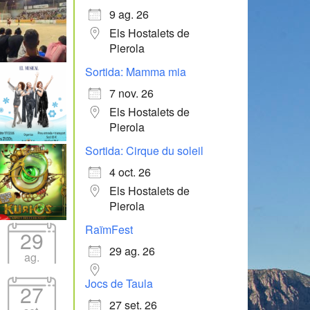
9 ag. 26
Els Hostalets de
Pierola
Sortida: Mamma mia
7 nov. 26
Els Hostalets de
Pierola
Sortida: Cirque du soleil
4 oct. 26
Els Hostalets de
Pierola
RaïmFest
29
29 ag. 26
ag.
Jocs de Taula
27
27 set. 26