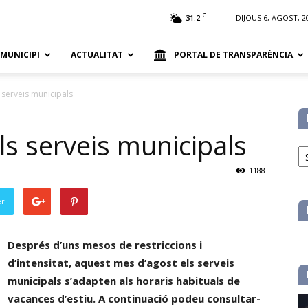
t
C
31.2
DIJOUS 6, AGOST, 2
 MUNICIPI
ACTUALITAT
PORTAL DE TRANSPARÈNCIA
s serveis municipals
ls serveis municipals
No
pe
1188
ca
er
Després d’uns mesos de restriccions i
d’intensitat, aquest mes d’agost els serveis
municipals s’adapten als horaris habituals de
vacances d’estiu. A continuació podeu consultar-