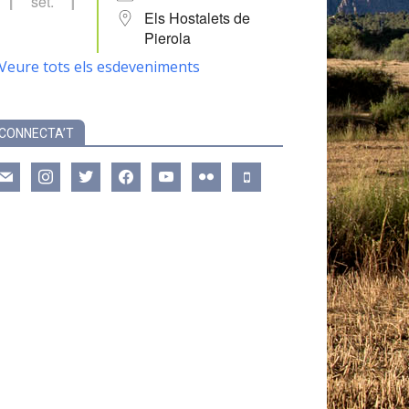
set.
Els Hostalets de
Pierola
Veure tots els esdeveniments
CONNECTA’T
ail
instagram
twitter
facebook
youtube
flickr
mobile