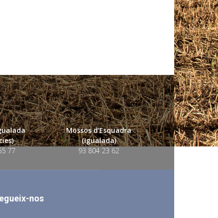
Igualada
Mossos d'Esquadra
ies)
(Igualada)
55 77
93 804 23 62
egueix-nos