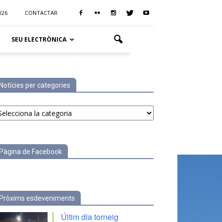
026
CONTACTAR
SEU ELECTRÒNICA
Notícies per categories
tícies
r
tegories
Pàgina de Facebook
Pròxims esdeveniments
Últim dia torneig