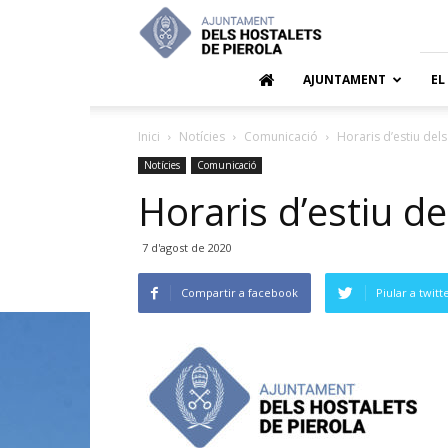
Ajuntamen
dels
Hostalets
de
AJUNTAMENT
EL
Pierola
Inici
Notícies
Comunicació
Horaris d’estiu del
Notícies
Comunicació
Horaris d’estiu de
7 d'agost de 2020
Compartir a facebook
Piular a twitt