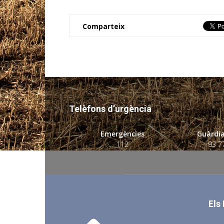
Comparteix
Telèfons d’urgència
Emergències
Guàrdia
112
93 7
Els