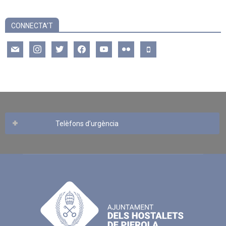
CONNECTA’T
mail
instagram
twitter
facebook
youtube
flickr
mobile
Telèfons d’urgència