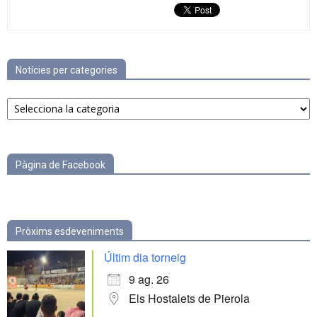
Notícies per categories
Notícies
per
categories
Pàgina de Facebook
Pròxims esdeveniments
Últim dia torneig
9 ag. 26
Els Hostalets de Pierola