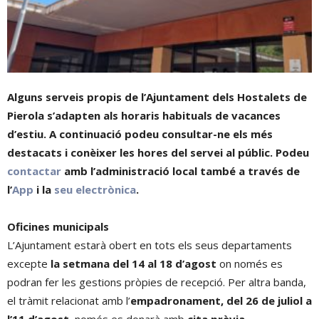
Alguns serveis propis de l’Ajuntament dels Hostalets de
Pierola s’adapten als horaris habituals de vacances
d’estiu. A continuació podeu consultar-ne els més
destacats i conèixer les hores del servei al públic. Podeu
contactar
amb l’administració local també a través de
l’
App
i la
seu electrònica
.
Oficines municipals
L’Ajuntament estarà obert en tots els seus departaments
excepte
la setmana del 14 al 18 d’agost
on només es
podran fer les gestions pròpies de recepció. Per altra banda,
el tràmit relacionat amb l’
empadronament, del 26 de juliol a
l’11 d’agost,
només es donarà amb
cita prèvia
.