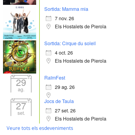
Sortida: Mamma mia
7 nov. 26
Els Hostalets de Pierola
Sortida: Cirque du soleil
4 oct. 26
Els Hostalets de Pierola
RaïmFest
29
29 ag. 26
ag.
Jocs de Taula
27
27 set. 26
set.
Els Hostalets de Pierola
Veure tots els esdeveniments