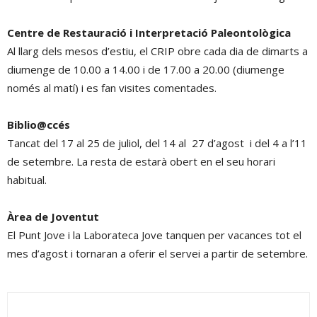
Centre de Restauració i Interpretació Paleontològica
Al llarg dels mesos d’estiu, el CRIP obre cada dia de dimarts a
diumenge de 10.00 a 14.00 i de 17.00 a 20.00 (diumenge
només al matí) i es fan visites comentades.
Biblio@ccés
Tancat del 17 al 25 de juliol, del 14 al 27 d’agost i del 4 a l’11
de setembre. La resta de estarà obert en el seu horari
habitual.
Àrea de Joventut
El Punt Jove i la Laborateca Jove tanquen per vacances tot el
mes d’agost i tornaran a oferir el servei a partir de setembre.