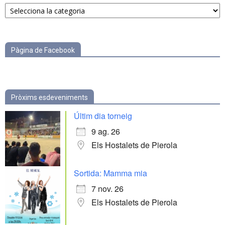
Notícies
per
categories
Pàgina de Facebook
Pròxims esdeveniments
Últim dia torneig
9 ag. 26
Els Hostalets de Pierola
Sortida: Mamma mia
7 nov. 26
Els Hostalets de Pierola