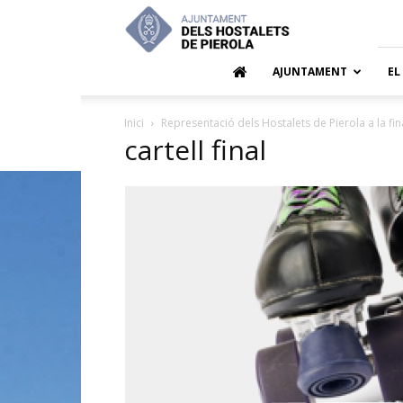
Ajuntamen
dels
Hostalets
de
AJUNTAMENT
EL
Pierola
Inici
Representació dels Hostalets de Pierola a la fina
cartell final