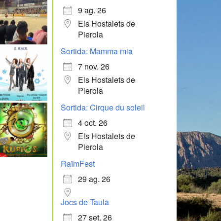
9 ag. 26
Els Hostalets de
Pierola
Sortida: Mamma mia
7 nov. 26
Els Hostalets de
Pierola
Sortida: Cirque du soleil
4 oct. 26
Els Hostalets de
Pierola
RaïmFest
29 ag. 26
Jocs de Taula
27 set. 26