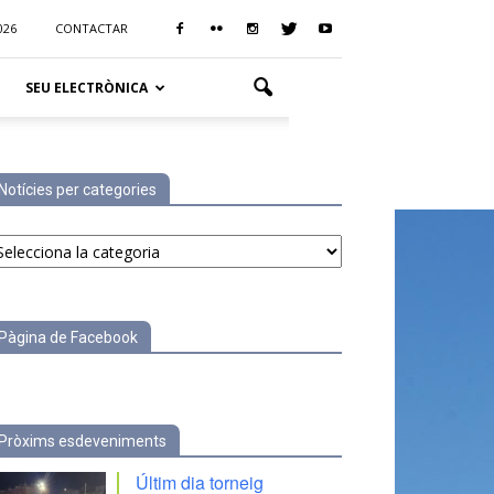
026
CONTACTAR
SEU ELECTRÒNICA
Notícies per categories
tícies
r
tegories
Pàgina de Facebook
Pròxims esdeveniments
Últim dia torneig