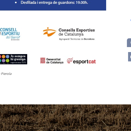
m
 Pierola