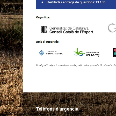
final patinatge individual amb patinadores dels Hostalets de
Telèfons d’urgència