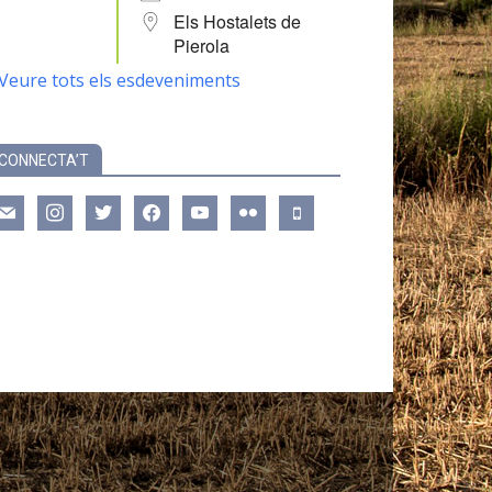
Els Hostalets de
Pierola
Veure tots els esdeveniments
CONNECTA’T
ail
instagram
twitter
facebook
youtube
flickr
mobile