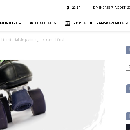
t
C
20.2
DIVENDRES 7, AGOST, 2
 MUNICIPI
ACTUALITAT
PORTAL DE TRANSPARÈNCIA
l territorial de patinatge
cartell final
No
pe
ca