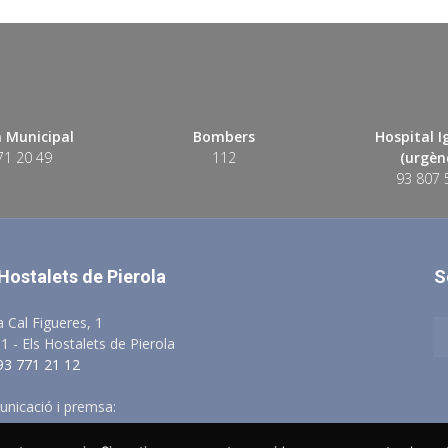
 Municipal
Bombers
Hospital 
71 20 49
112
(urgènc
93 807 
 Hostalets de Pierola
S
a Cal Figueres, 1
1 - Els Hostalets de Pierola
 93 771 21 12
nicació i premsa:
comunicacio@elshostaletsdepierola.cat