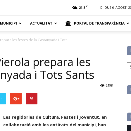
t
C
21.8
DIJOUS 6, AGOST, 2
 MUNICIPI
ACTUALITAT
PORTAL DE TRANSPARÈNCIA
repara les festes de la Castanyada i Tots...
ierola prepara les
No
pe
anyada i Tots Sants
ca
2198
er
Les regidories de Cultura, Festes i Joventut, en
col·laboració amb les entitats del municipi, han