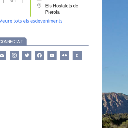
set.
Els Hostalets de
Pierola
Veure tots els esdeveniments
CONNECTA’T
ail
instagram
twitter
facebook
youtube
flickr
mobile