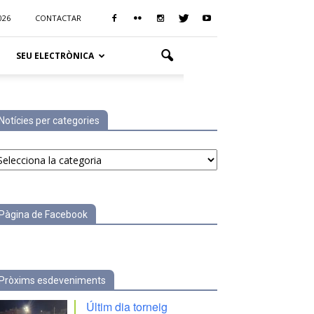
026
CONTACTAR
SEU ELECTRÒNICA
Notícies per categories
tícies
r
tegories
Pàgina de Facebook
Pròxims esdeveniments
Últim dia torneig