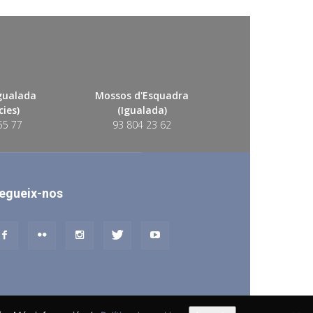
Igualada
Mossos d'Esquadra
ies)
(Igualada)
55 77
93 804 23 62
egueix-nos