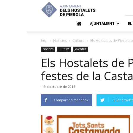
Ajuntamen
dels
Hostalets
de
AJUNTAMENT
EL
Pierola
Inici
Notícies
Cultura
Els Hostalets de Pierola p
Notícies
Cultura
Joventut
Els Hostalets de P
festes de la Cast
19 d'octubre de 2016
Compartir a facebook
Piular a twitt