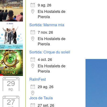
9 ag. 26
Els Hostalets de
Pierola
Sortida: Mamma mia
7 nov. 26
Els Hostalets de
Pierola
Sortida: Cirque du soleil
4 oct. 26
Els Hostalets de
Pierola
RaïmFest
29
29 ag. 26
ag.
Jocs de Taula
27
27 set. 26