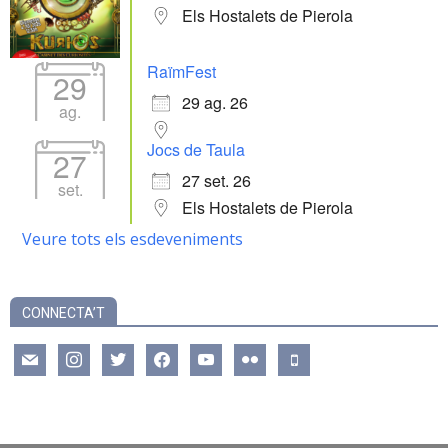
Els Hostalets de Pierola
RaïmFest
29
29 ag. 26
ag.
Jocs de Taula
27
27 set. 26
set.
Els Hostalets de Pierola
Veure tots els esdeveniments
CONNECTA’T
mail
instagram
twitter
facebook
youtube
flickr
mobile