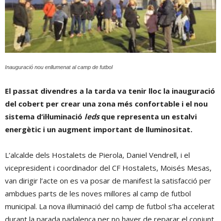
Inauguració nou enllumenat al camp de futbol
El passat divendres a la tarda va tenir lloc la inauguració
del cobert per crear una zona més confortable i el nou
sistema d’il·luminació
leds
que representa un estalvi
energètic i un augment important de lluminositat.
L’alcalde dels Hostalets de Pierola, Daniel Vendrell, i el
vicepresident i coordinador del CF Hostalets, Moisés Mesas,
van dirigir l’acte on es va posar de manifest la satisfacció per
ambdues parts de les noves millores al camp de futbol
municipal. La nova il·luminació del camp de futbol s’ha accelerat
durant la parada nadalenca per no haver de reparar el conjunt