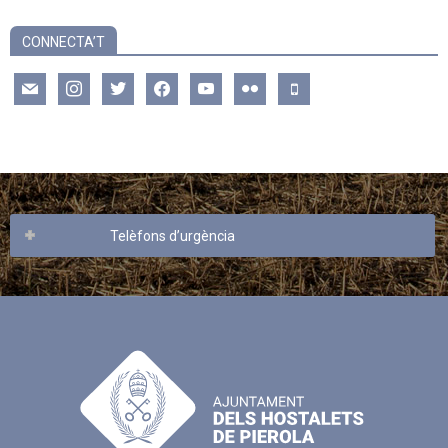
CONNECTA’T
mail
instagram
twitter
facebook
youtube
flickr
mobile
Telèfons d’urgència