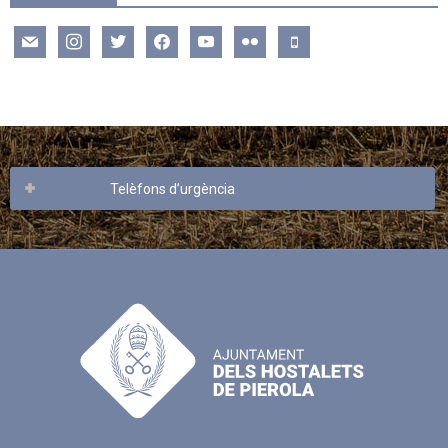
mail
instagram
twitter
facebook
youtube
flickr
mobile
Telèfons d’urgència