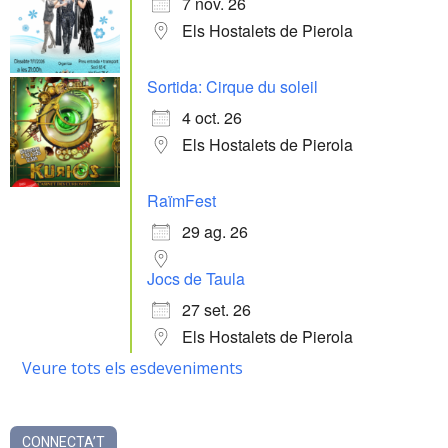
7 nov. 26
Els Hostalets de Pierola
Sortida: Cirque du soleil
4 oct. 26
Els Hostalets de Pierola
RaïmFest
29 ag. 26
Jocs de Taula
27 set. 26
Els Hostalets de Pierola
Veure tots els esdeveniments
CONNECTA’T