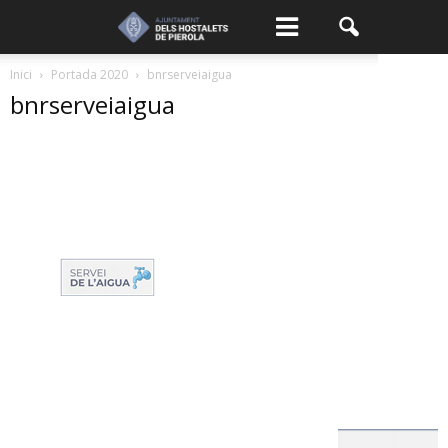
Inici
Portada 2020
bnrserveiaigua
bnrserveiaigua