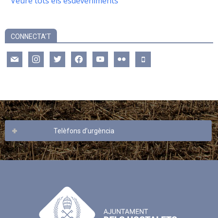
Veure tots els esdeveniments
CONNECTA’T
mail
instagram
twitter
facebook
youtube
flickr
mobile
Telèfons d’urgència