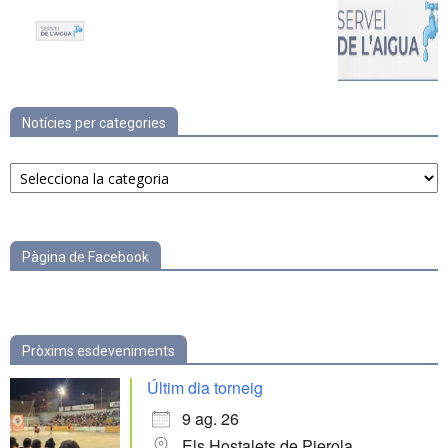
Notícies per categories
Notícies
per
categories
Pàgina de Facebook
Pròxims esdeveniments
Últim dia torneig
9 ag. 26
Els Hostalets de Pierola