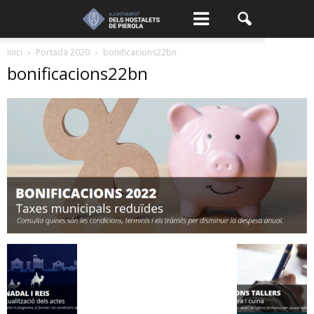
Inici
Portada 2020
bonificacions22bn
bonificacions22bn