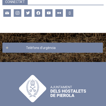
CONNECTA’T
mail
instagram
twitter
facebook
youtube
flickr
mobile
Telèfons d’urgència