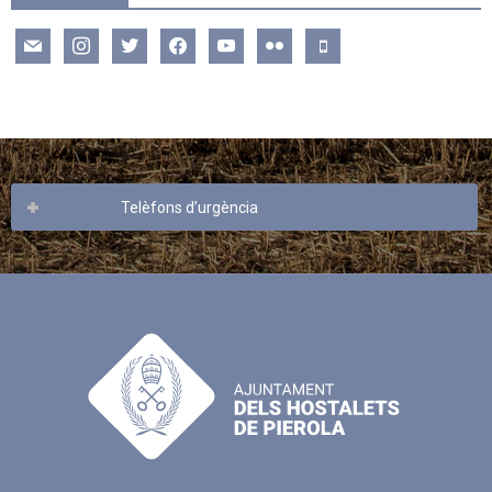
mail
instagram
twitter
facebook
youtube
flickr
mobile
Telèfons d’urgència