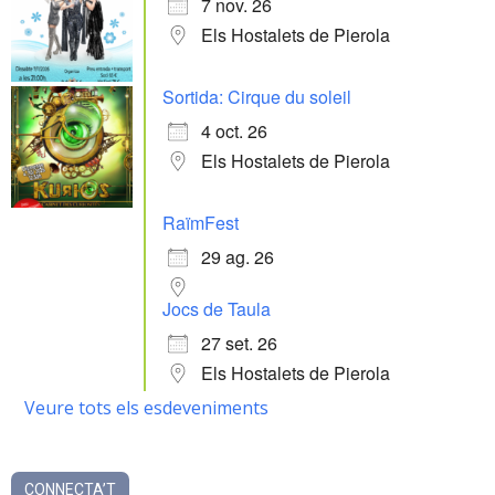
7 nov. 26
Els Hostalets de Pierola
Sortida: Cirque du soleil
4 oct. 26
Els Hostalets de Pierola
RaïmFest
29 ag. 26
Jocs de Taula
27 set. 26
Els Hostalets de Pierola
Veure tots els esdeveniments
CONNECTA’T