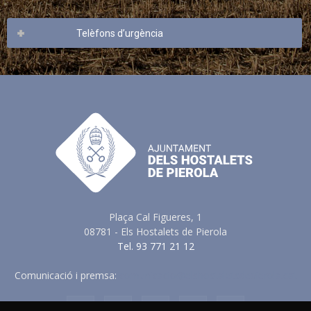
Telèfons d’urgència
Plaça Cal Figueres, 1
08781 - Els Hostalets de Pierola
Tel. 93 771 21 12
Comunicació i premsa:
comunicacio@elshostaletsdepierola.cat