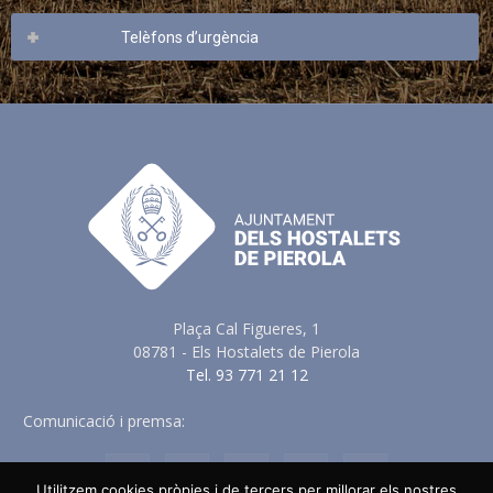
Telèfons d’urgència
Plaça Cal Figueres, 1
08781 - Els Hostalets de Pierola
Tel. 93 771 21 12
Comunicació i premsa:
comunicacio@elshostaletsdepierola.cat
Utilitzem cookies pròpies i de tercers per millorar els nostres