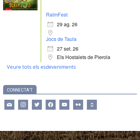
RaïmFest
29 ag. 26
Jocs de Taula
27 set. 26
Els Hostalets de Pierola
Veure tots els esdeveniments
CONNECTA’T
mail
instagram
twitter
facebook
youtube
flickr
mobile