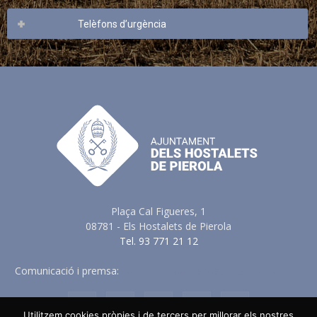
Telèfons d’urgència
Plaça Cal Figueres, 1
08781 - Els Hostalets de Pierola
Tel. 93 771 21 12
Comunicació i premsa:
comunicacio@elshostaletsdepierola.cat
Utilitzem cookies pròpies i de tercers per millorar els nostres