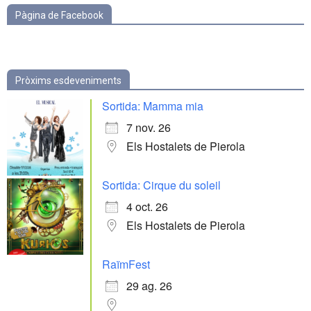
Pàgina de Facebook
Pròxims esdeveniments
Sortida: Mamma mia
7 nov. 26
Els Hostalets de Pierola
Sortida: Cirque du soleil
4 oct. 26
Els Hostalets de Pierola
RaïmFest
29 ag. 26