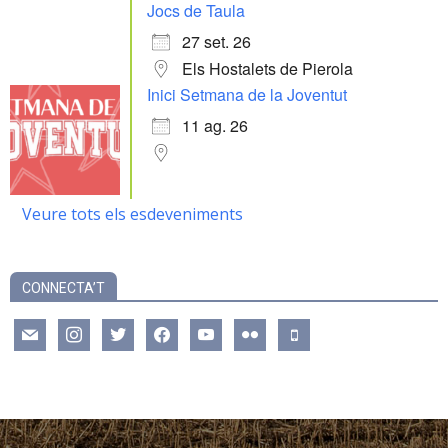
Jocs de Taula
27 set. 26
Els Hostalets de Pierola
Inici Setmana de la Joventut
11 ag. 26
Veure tots els esdeveniments
CONNECTA’T
mail
instagram
twitter
facebook
youtube
flickr
mobile