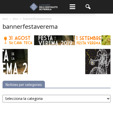
Inici
Inici
bannerfestaverema
bannerfestaverema
Notícies per categories
Notícies
per
categories