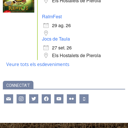
Els Hostalets de Pierola
RaïmFest
29 ag. 26
Jocs de Taula
27 set. 26
Els Hostalets de Pierola
Veure tots els esdeveniments
CONNECTA’T
mail
instagram
twitter
facebook
youtube
flickr
mobile