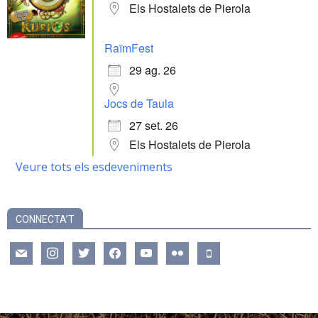
Els Hostalets de Pierola
RaïmFest
29 ag. 26
Jocs de Taula
27 set. 26
Els Hostalets de Pierola
Veure tots els esdeveniments
CONNECTA’T
mail
instagram
twitter
facebook
youtube
flickr
mobile