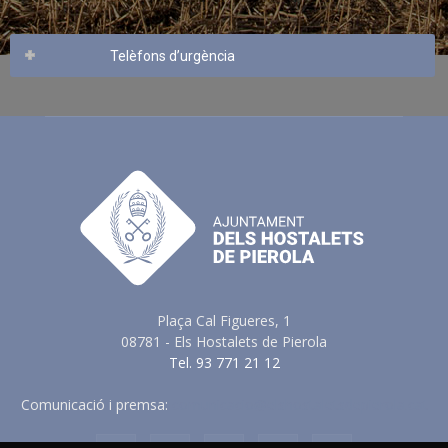
Telèfons d’urgència
Plaça Cal Figueres, 1
08781 - Els Hostalets de Pierola
Tel. 93 771 21 12
Comunicació i premsa:
comunicacio@elshostaletsdepierola.cat