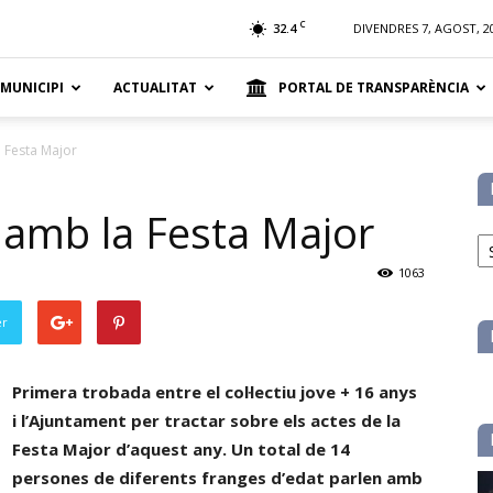
t
C
32.4
DIVENDRES 7, AGOST, 2
 MUNICIPI
ACTUALITAT
PORTAL DE TRANSPARÈNCIA
a Festa Major
 amb la Festa Major
No
pe
1063
ca
er
Primera trobada entre el col·lectiu jove + 16 anys
i l’Ajuntament per tractar sobre els actes de la
Festa Major d’aquest any. Un total de 14
persones de diferents franges d’edat parlen amb