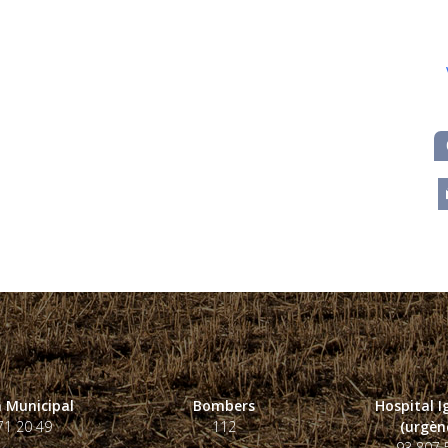
m
 Municipal
Bombers
Hospital 
71 20 49
112
(urgènc
93 807 