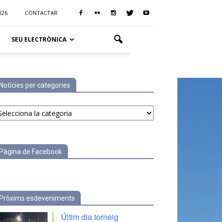
026
CONTACTAR
SEU ELECTRÒNICA
Notícies per categories
tícies
r
tegories
Pàgina de Facebook
Pròxims esdeveniments
Últim dia torneig