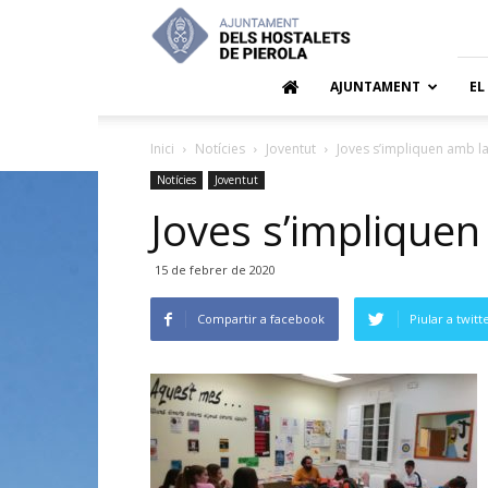
Ajuntamen
dels
Hostalets
de
AJUNTAMENT
EL
Pierola
Inici
Notícies
Joventut
Joves s’impliquen amb l
Notícies
Joventut
Joves s’impliquen
15 de febrer de 2020
Compartir a facebook
Piular a twitt