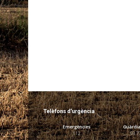
Telèfons d’urgència
Emergències
Guàrdia
112
93 7