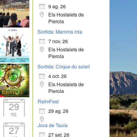
9 ag. 26
Els Hostalets de
Pierola
Sortida: Mamma mia
7 nov. 26
Els Hostalets de
Pierola
Sortida: Cirque du soleil
4 oct. 26
Els Hostalets de
Pierola
RaïmFest
29
29 ag. 26
ag.
Jocs de Taula
27
27 set. 26