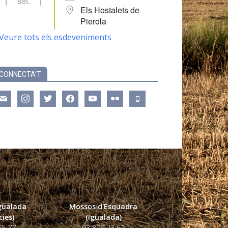
set.
Els Hostalets de
Pierola
Veure tots els esdeveniments
CONNECTA’T
ail
instagram
twitter
facebook
youtube
flickr
mobile
Igualada
Mossos d'Esquadra
ies)
(Igualada)
55 77
93 804 23 62