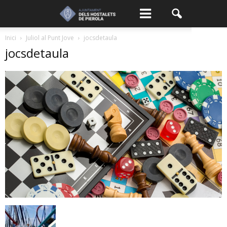
Inici
Juliol al Punt Jove
jocsdetaula
jocsdetaula