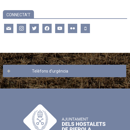
CONNECTA’T
mail
instagram
twitter
facebook
youtube
flickr
mobile
Telèfons d’urgència