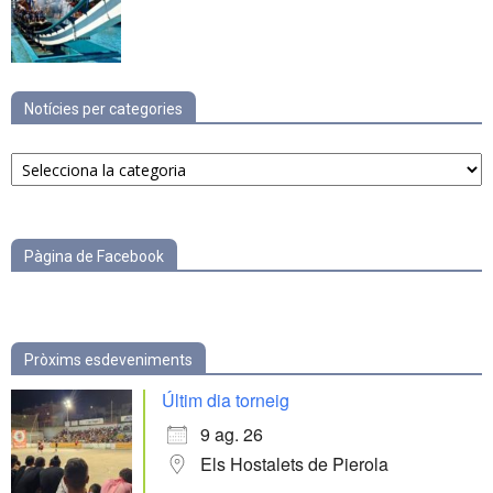
Notícies per categories
Notícies
per
categories
Pàgina de Facebook
Pròxims esdeveniments
Últim dia torneig
9 ag. 26
Els Hostalets de Pierola