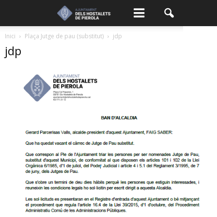
Inici
Plaça Jutge de pau (substitut)
jdp
jdp