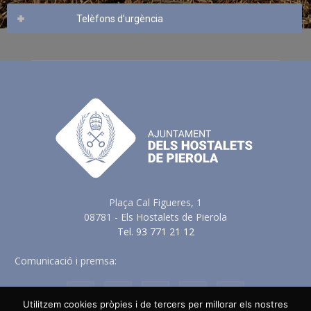
Telèfons d’urgència
Plaça Cal Figueres, 1
08781 - Els Hostalets de Pierola
Tel. 93 771 21 12
Comunicació i premsa:
comunicacio@elshostaletsdepierola.cat
Utilitzem cookies pròpies i de tercers per millorar els nostres