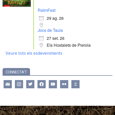
RaïmFest
29 ag. 26
Jocs de Taula
27 set. 26
Els Hostalets de Pierola
Veure tots els esdeveniments
CONNECTA’T
mail
instagram
twitter
facebook
youtube
flickr
mobile