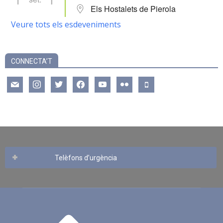
Els Hostalets de Pierola
Veure tots els esdeveniments
CONNECTA’T
mail
instagram
twitter
facebook
youtube
flickr
mobile
Telèfons d’urgència