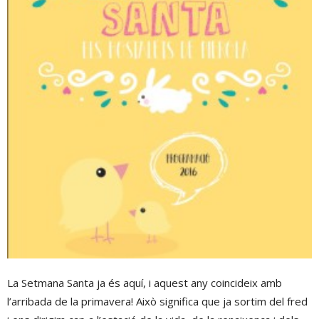
La Setmana Santa ja és aquí, i aquest any coincideix amb
l’arribada de la primavera! Això significa que ja sortim del fred