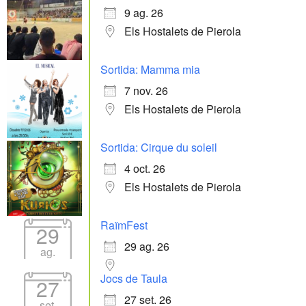
9 ag. 26
Els Hostalets de Pierola
Sortida: Mamma mia
7 nov. 26
Els Hostalets de Pierola
Sortida: Cirque du soleil
4 oct. 26
Els Hostalets de Pierola
RaïmFest
29
29 ag. 26
ag.
Jocs de Taula
27
27 set. 26
set.