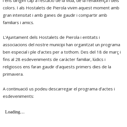
i ens dirigim cap a l’estació de la vida, de la renaixença i dels
colors. I als Hostalets de Pierola vivim aquest moment amb
gran intensitat i amb ganes de gaudir i compartir amb
familiars i amics.
L’Ajuntament dels Hostalets de Pierola i entitats i
associacions del nostre municipi han organitzat un programa
ben especial i ple d’actes per a tothom. Des del 18 de març i
fins al 28 esdeveniments de caràcter familiar, lúdics i
religiosos ens faran gaudir d’aquests primers dies de la
primavera.
A continuació us podeu descarregar el programa d’actes i
esdeveniments: