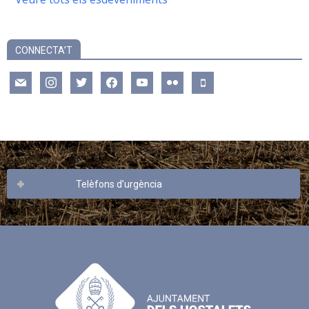
CONNECTA’T
mail
instagram
twitter
facebook
youtube
flickr
mobile
Telèfons d’urgència