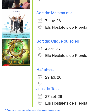
Sortida: Mamma mia
7 nov. 26
Els Hostalets de Pierola
Sortida: Cirque du soleil
4 oct. 26
Els Hostalets de Pierola
RaïmFest
29 ag. 26
Jocs de Taula
27 set. 26
Els Hostalets de Pierola
Veure tots els esdeveniments