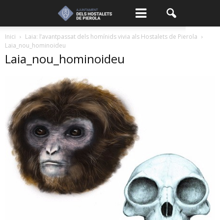
Inici
Laia: l’avantpassat dels homínids vivia als Hostalets de Pierola
Laia_nou_hominoideu
Laia_nou_hominoideu