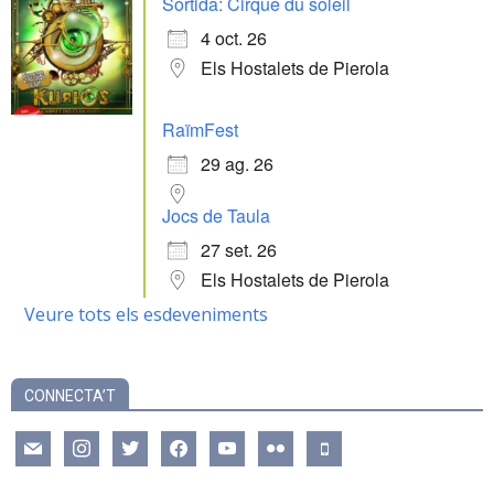
Sortida: Cirque du soleil
4 oct. 26
Els Hostalets de Pierola
RaïmFest
29 ag. 26
Jocs de Taula
27 set. 26
Els Hostalets de Pierola
Veure tots els esdeveniments
CONNECTA’T
mail
instagram
twitter
facebook
youtube
flickr
mobile