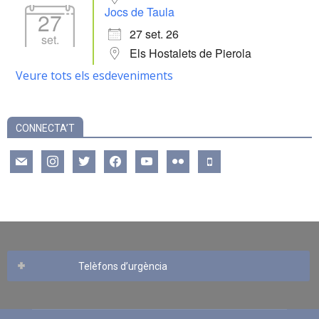
Jocs de Taula
27
27 set. 26
set.
Els Hostalets de Pierola
Veure tots els esdeveniments
CONNECTA’T
mail
instagram
twitter
facebook
youtube
flickr
mobile
Telèfons d’urgència