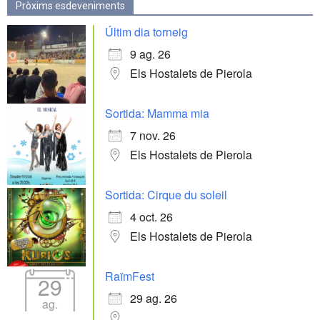
Pròxims esdeveniments
Últim dia torneig
9 ag. 26
Els Hostalets de Pierola
Sortida: Mamma mia
7 nov. 26
Els Hostalets de Pierola
Sortida: Cirque du soleil
4 oct. 26
Els Hostalets de Pierola
RaïmFest
29
29 ag. 26
ag.