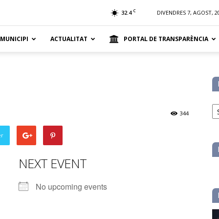
t
C
32.4
DIVENDRES 7, AGOST, 2
 MUNICIPI
ACTUALITAT
PORTAL DE TRANSPARÈNCIA
No
pe
344
ca
er
NEXT EVENT
No upcoming events