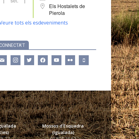
set.
Els Hostalets de
Pierola
Veure tots els esdeveniments
CONNECTA’T
ail
instagram
twitter
facebook
youtube
flickr
mobile
Igualada
Mossos d'Esquadra
ies)
(Igualada)
55 77
93 804 23 62