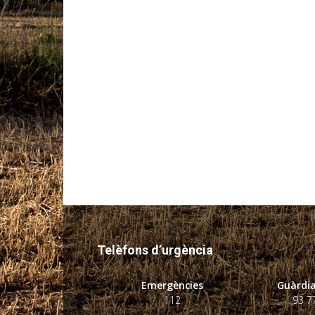
Telèfons d’urgència
Emergències
Guàrdia
112
93 7