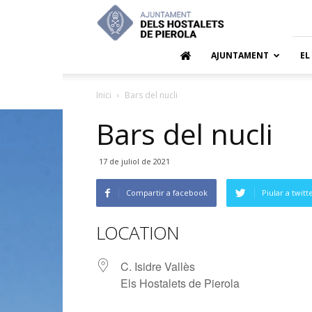
Ajuntamen
dels
Hostalets
de
AJUNTAMENT
EL
Pierola
Inici
Bars del nucli
Bars del nucli
17 de juliol de 2021
Compartir a facebook
Piular a twitt
LOCATION
C. Isidre Vallès
Els Hostalets de Pierola