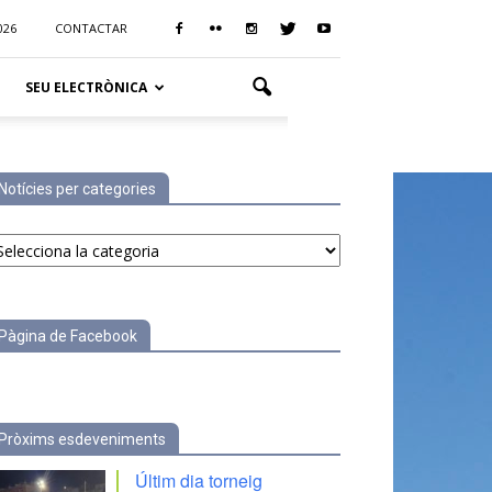
026
CONTACTAR
SEU ELECTRÒNICA
Notícies per categories
tícies
r
tegories
Pàgina de Facebook
Pròxims esdeveniments
Últim dia torneig