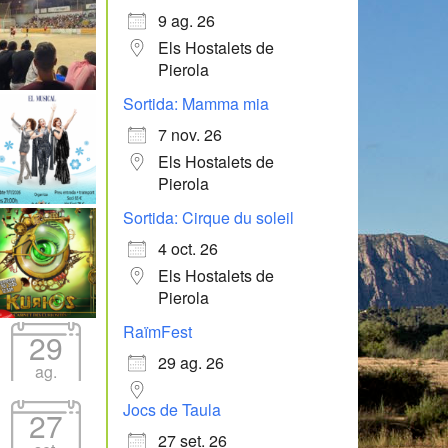
9 ag. 26
Els Hostalets de
Pierola
Sortida: Mamma mia
7 nov. 26
Els Hostalets de
Pierola
Sortida: Cirque du soleil
4 oct. 26
Els Hostalets de
Pierola
RaïmFest
29
29 ag. 26
ag.
Jocs de Taula
27
27 set. 26