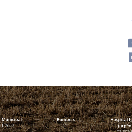
m
 Municipal
Bombers
Hospital 
71 20 49
112
(urgènc
93 807 