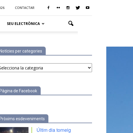
026
CONTACTAR
SEU ELECTRÒNICA
Notícies per categories
tícies
r
tegories
Pàgina de Facebook
Pròxims esdeveniments
Últim dia torneig