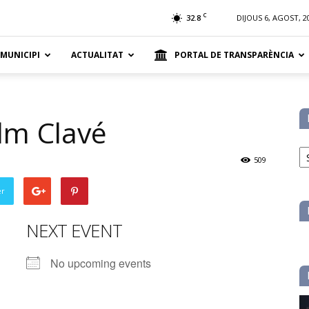
t
C
32.8
DIJOUS 6, AGOST, 2
 MUNICIPI
ACTUALITAT
PORTAL DE TRANSPARÈNCIA
lm Clavé
No
pe
509
ca
er
NEXT EVENT
No upcoming events