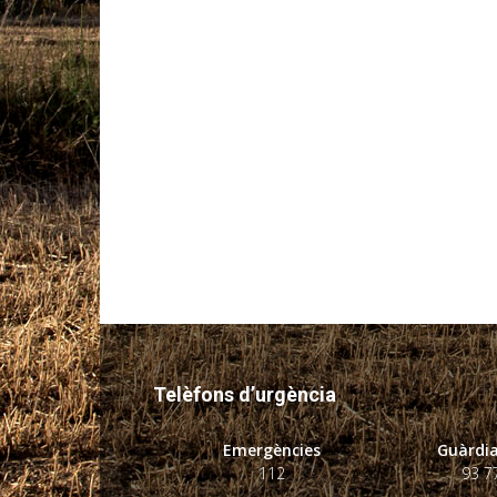
Telèfons d’urgència
Emergències
Guàrdia
112
93 7