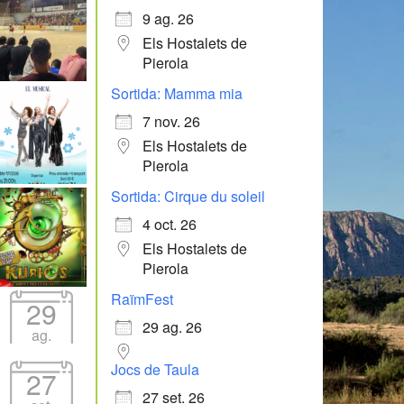
9 ag. 26
Els Hostalets de
Pierola
Sortida: Mamma mia
7 nov. 26
Els Hostalets de
Pierola
Sortida: Cirque du soleil
4 oct. 26
Els Hostalets de
Pierola
RaïmFest
29
29 ag. 26
ag.
Jocs de Taula
27
27 set. 26