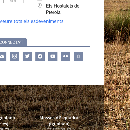
set.
Els Hostalets de
Pierola
Veure tots els esdeveniments
CONNECTA’T
ail
instagram
twitter
facebook
youtube
flickr
mobile
Igualada
Mossos d'Esquadra
ies)
(Igualada)
55 77
93 804 23 62