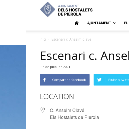
Ajuntamen
dels
Hostalets
de
AJUNTAMENT
EL
Pierola
Inici
Escenari c. Anselm Clavé
Escenari c. Anse
15 de juliol de 2021
Compartir a facebook
Piular a twitt
LOCATION
C. Anselm Clavé
Els Hostalets de Pierola