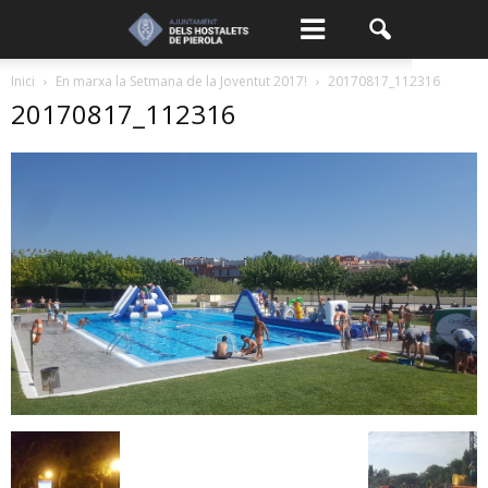
Inici
En marxa la Setmana de la Joventut 2017!
20170817_112316
20170817_112316