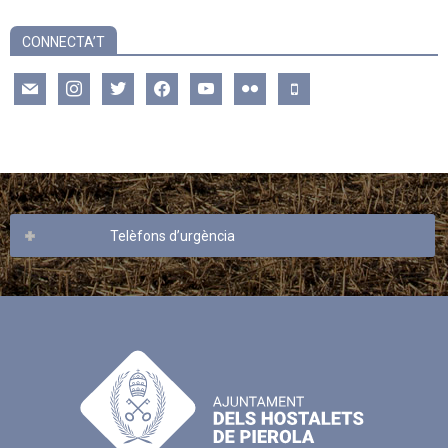
CONNECTA’T
mail
instagram
twitter
facebook
youtube
flickr
mobile
Telèfons d’urgència