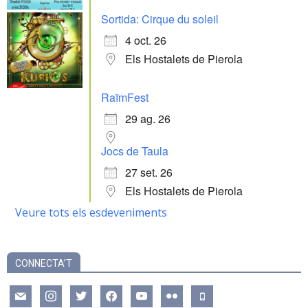
Sortida: Cirque du soleil
4 oct. 26
Els Hostalets de Pierola
RaïmFest
29 ag. 26
Jocs de Taula
27 set. 26
Els Hostalets de Pierola
Veure tots els esdeveniments
CONNECTA’T
mail
instagram
twitter
facebook
youtube
flickr
mobile