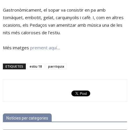
Gastronòmicament, el sopar va consistir en pa amb
tomàquet, embotit, gelat, carquinyolis i cafè. I, com en altres
ocasions, els Pedaços van amenitzar amb música una de les
nits més caloroses de l’estiu.
Més imatges
prement aquí
…
ETIQUETES
estiu 18
parròquia
Notícies per categories
Notícies