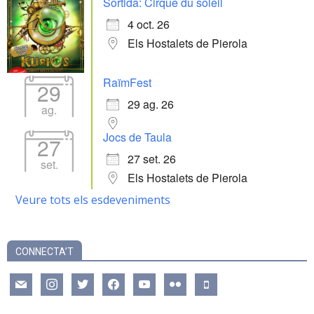
Sortida: Cirque du soleil
4 oct. 26
Els Hostalets de Pierola
RaïmFest
29
29 ag. 26
ag.
Jocs de Taula
27
27 set. 26
set.
Els Hostalets de Pierola
Veure tots els esdeveniments
CONNECTA’T
mail
instagram
twitter
facebook
youtube
flickr
mobile