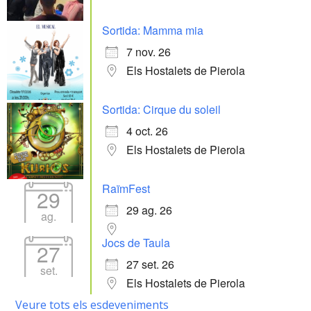
Sortida: Mamma mia
7 nov. 26
Els Hostalets de Pierola
Sortida: Cirque du soleil
4 oct. 26
Els Hostalets de Pierola
RaïmFest
29
29 ag. 26
ag.
Jocs de Taula
27
27 set. 26
set.
Els Hostalets de Pierola
Veure tots els esdeveniments