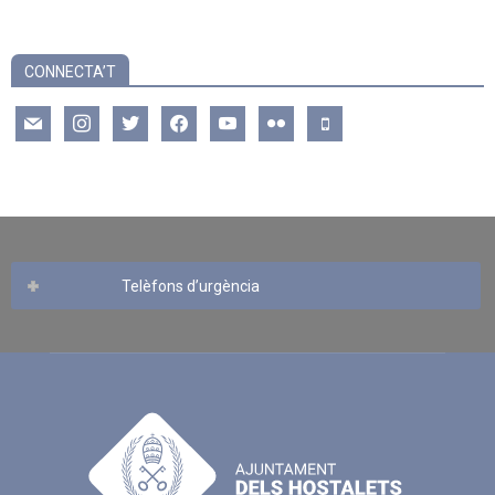
CONNECTA’T
mail
instagram
twitter
facebook
youtube
flickr
mobile
Telèfons d’urgència