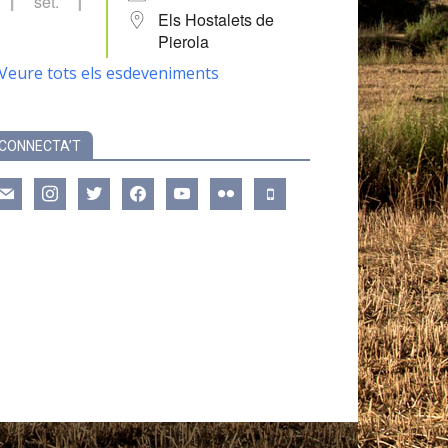
set.
Els Hostalets de
Pierola
Veure tots els esdeveniments
CONNECTA’T
ail
instagram
twitter
facebook
youtube
flickr
mobile