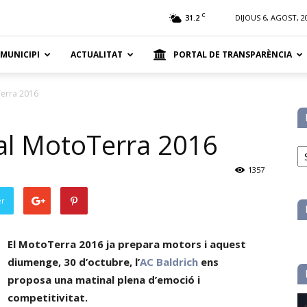
t
C
31.2
DIJOUS 6, AGOST, 2
 MUNICIPI
ACTUALITAT
PORTAL DE TRANSPARÈNCIA
Terra 2016
 al MotoTerra 2016
No
pe
1357
ca
er
El MotoTerra 2016 ja prepara motors i aquest
diumenge, 30 d’octubre, l’
AC Baldrich
ens
proposa una matinal plena d’emoció i
competitivitat.