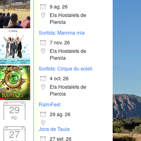
9 ag. 26
Els Hostalets de
Pierola
Sortida: Mamma mia
7 nov. 26
Els Hostalets de
Pierola
Sortida: Cirque du soleil
4 oct. 26
Els Hostalets de
Pierola
RaïmFest
29
29 ag. 26
ag.
Jocs de Taula
27
27 set. 26