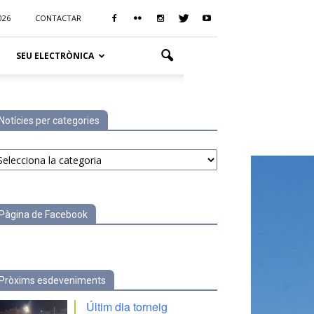
026
CONTACTAR
SEU ELECTRÒNICA
Notícies per categories
tícies
r
tegories
Pàgina de Facebook
Pròxims esdeveniments
Últim dia torneig