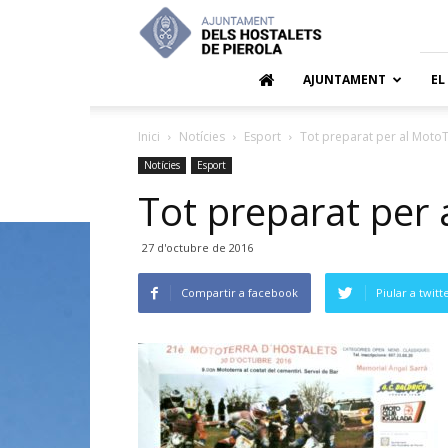
Ajuntamen
dels
Hostalets
de
AJUNTAMENT
EL
Pierola
Inici
Notícies
Esport
Tot preparat per al Moto
Notícies
Esport
Tot preparat per
27 d'octubre de 2016
Compartir a facebook
Piular a twitt