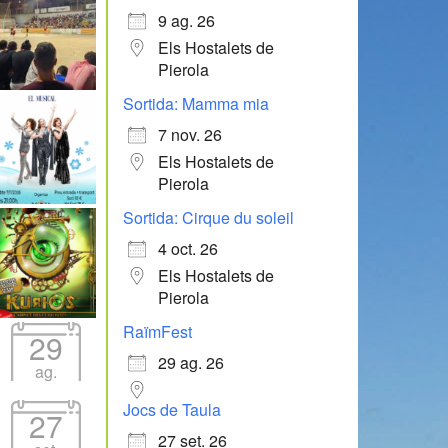
9 ag. 26
Els Hostalets de
Pierola
Sortida: Mamma mia
7 nov. 26
Els Hostalets de
Pierola
Sortida: Cirque du soleil
4 oct. 26
Els Hostalets de
Pierola
RaïmFest
29
29 ag. 26
ag.
Jocs de Taula
27
27 set. 26