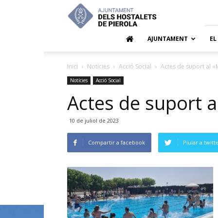
Ajuntamen
dels
Hostalets
de
AJUNTAMENT
EL
Pierola
Inici
Notícies
Acció Social
Actes de suport al «M
Notícies
Acció Social
Actes de suport al
10 de juliol de 2023
Compartir a facebook
Piular a twitt