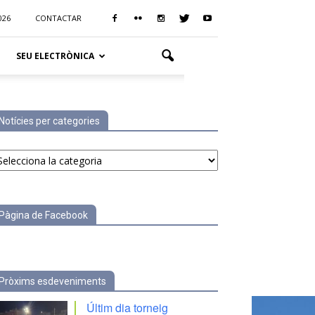
026
CONTACTAR
SEU ELECTRÒNICA
Notícies per categories
tícies
r
tegories
Pàgina de Facebook
Pròxims esdeveniments
Últim dia torneig