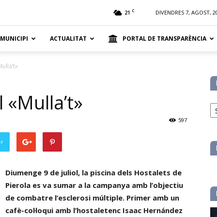
t
C
21
DIVENDRES 7, AGOST, 2
 MUNICIPI
ACTUALITAT
PORTAL DE TRANSPARÈNCIA
ulla’t»
 «Mulla’t»
No
pe
597
ca
er
Diumenge 9 de juliol, la piscina dels Hostalets de
Pierola es va sumar a la campanya amb l’objectiu
de combatre l’esclerosi múltiple. Primer amb un
cafè-col·loqui amb l’hostaletenc Isaac Hernández