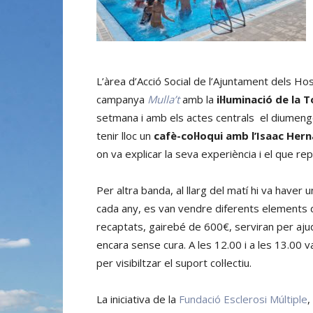
L’àrea d’Acció Social de l’Ajuntament dels Ho
campanya
Mulla’t
amb la
il·luminació de la T
setmana i amb els actes centrals el diumenge 9
tenir lloc un
cafè-col·loqui amb l’Isaac Her
on va explicar la seva experiència i el que rep
Per altra banda, al llarg del matí hi va haver 
cada any, es van vendre diferents elements d’
recaptats, gairebé de 600€, serviran per ajud
encara sense cura. A les 12.00 i a les 13.00 va
per visibiltzar el suport col·lectiu.
La iniciativa de la
Fundació Esclerosi Múltiple
,