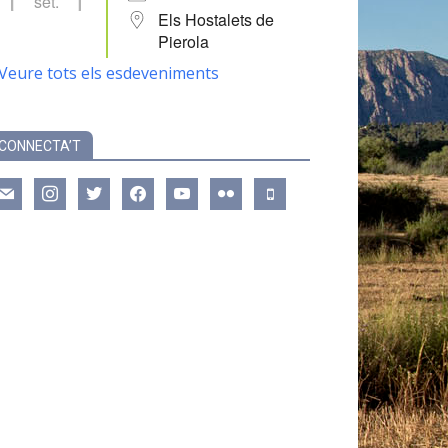
set.
Els Hostalets de
Pierola
Veure tots els esdeveniments
CONNECTA’T
ail
instagram
twitter
facebook
youtube
flickr
mobile