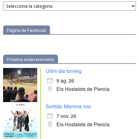
Notícies
per
categories
Pàgina de Facebook
Pròxims esdeveniments
Últim dia torneig
9 ag. 26
Els Hostalets de Pierola
Sortida: Mamma mia
7 nov. 26
Els Hostalets de Pierola