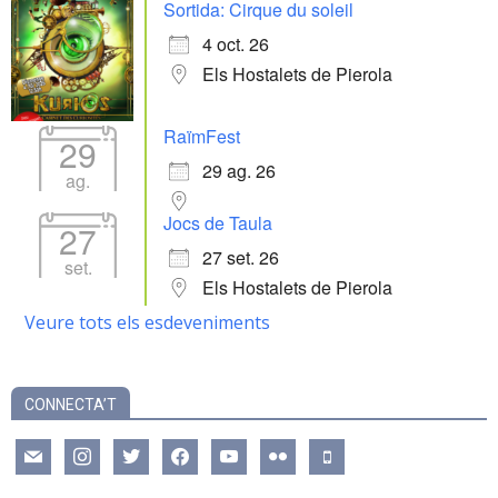
Sortida: Cirque du soleil
4 oct. 26
Els Hostalets de Pierola
RaïmFest
29
29 ag. 26
ag.
Jocs de Taula
27
27 set. 26
set.
Els Hostalets de Pierola
Veure tots els esdeveniments
CONNECTA’T
mail
instagram
twitter
facebook
youtube
flickr
mobile