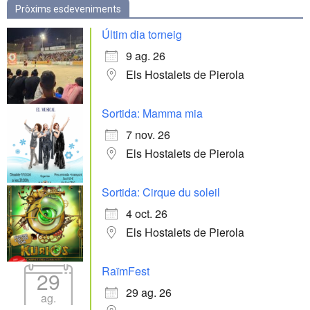
Pròxims esdeveniments
Últim dia torneig
9 ag. 26
Els Hostalets de Pierola
Sortida: Mamma mia
7 nov. 26
Els Hostalets de Pierola
Sortida: Cirque du soleil
4 oct. 26
Els Hostalets de Pierola
RaïmFest
29
29 ag. 26
ag.