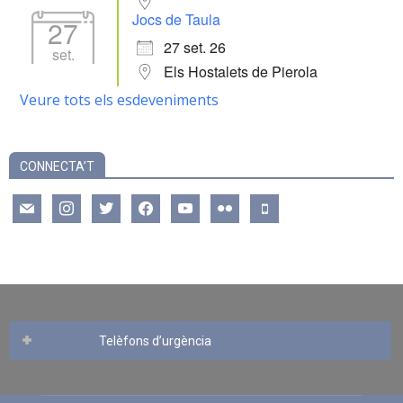
Jocs de Taula
27
27 set. 26
set.
Els Hostalets de Pierola
Veure tots els esdeveniments
CONNECTA’T
mail
instagram
twitter
facebook
youtube
flickr
mobile
Telèfons d’urgència