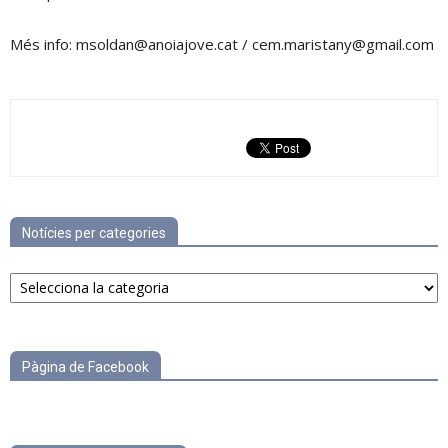
Més info: msoldan@anoiajove.cat / cem.maristany@gmail.com
Notícies per categories
Notícies
per
categories
Pàgina de Facebook