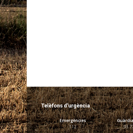
Telèfons d’urgència
Emergències
Guàrdia
112
93 7