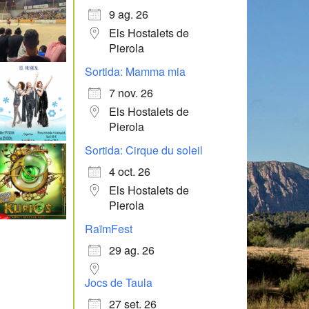
9 ag. 26
Els Hostalets de
Pierola
Sortida: Mamma mia
7 nov. 26
Els Hostalets de
Pierola
Sortida: Cirque du soleil
4 oct. 26
Els Hostalets de
Pierola
RaïmFest
29 ag. 26
Jocs de Taula
27 set. 26