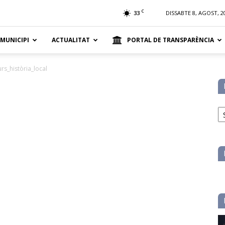
t
C
33
DISSABTE 8, AGOST, 2
 MUNICIPI
ACTUALITAT
PORTAL DE TRANSPARÈNCIA
urs_història_local
No
pe
ca