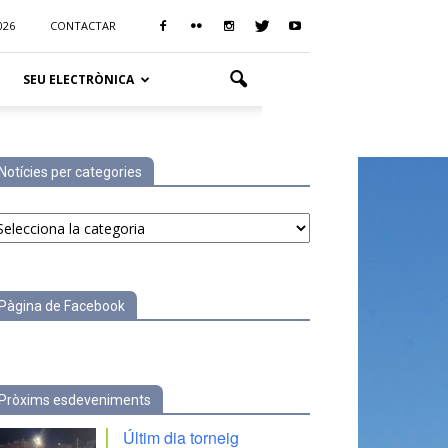
026
CONTACTAR
SEU ELECTRÒNICA
Notícies per categories
tícies
r
tegories
Pàgina de Facebook
Pròxims esdeveniments
Últim dia torneig