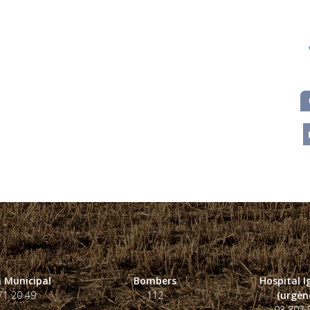
m
 Municipal
Bombers
Hospital 
71 20 49
112
(urgènc
93 807 