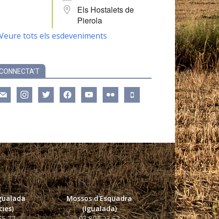
Els Hostalets de
Pierola
Veure tots els esdeveniments
CONNECTA’T
ail
instagram
twitter
facebook
youtube
flickr
mobile
Igualada
Mossos d'Esquadra
ies)
(Igualada)
55 77
93 804 23 62