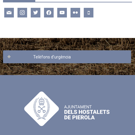
mail
instagram
twitter
facebook
youtube
flickr
mobile
Telèfons d’urgència