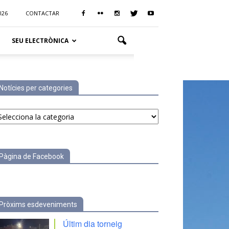
026
CONTACTAR
SEU ELECTRÒNICA
Notícies per categories
tícies
r
tegories
Pàgina de Facebook
Pròxims esdeveniments
Últim dia torneig