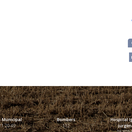
m
 Municipal
Bombers
Hospital 
71 20 49
112
(urgènc
93 807 