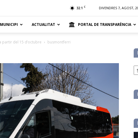
t
C
32.1
DIVENDRES 7, AGOST, 2
 MUNICIPI
ACTUALITAT
PORTAL DE TRANSPARÈNCIA
a partir del 15 d’octubre
busmontferri
No
pe
ca