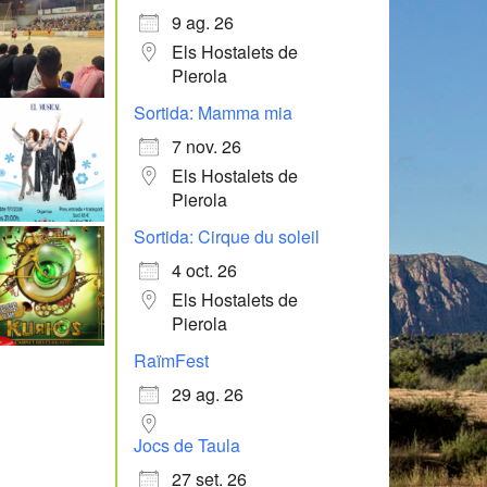
9 ag. 26
Els Hostalets de
Pierola
Sortida: Mamma mia
7 nov. 26
Els Hostalets de
Pierola
Sortida: Cirque du soleil
4 oct. 26
Els Hostalets de
Pierola
RaïmFest
29 ag. 26
Jocs de Taula
27 set. 26