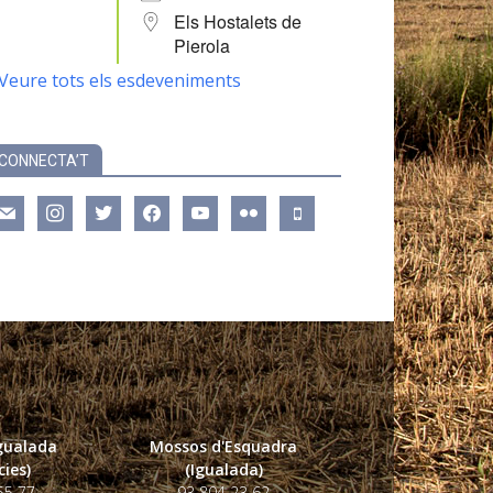
Els Hostalets de
Pierola
Veure tots els esdeveniments
CONNECTA’T
ail
instagram
twitter
facebook
youtube
flickr
mobile
Igualada
Mossos d'Esquadra
ies)
(Igualada)
55 77
93 804 23 62