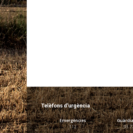
Telèfons d’urgència
Emergències
Guàrdia
112
93 7