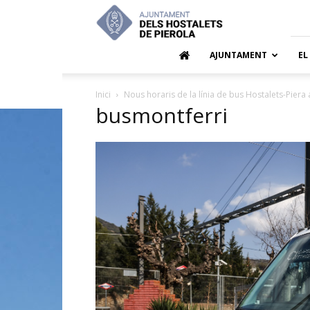
Ajuntamen
dels
Hostalets
de
AJUNTAMENT
EL
Pierola
Inici
Nous horaris de la línia de bus Hostalets-Piera 
busmontferri