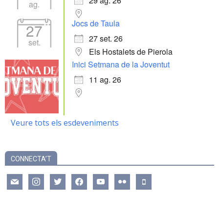
29 ag. 26
ag.
Jocs de Taula
27
27 set. 26
set.
Els Hostalets de Pierola
Inici Setmana de la Joventut
11 ag. 26
Veure tots els esdeveniments
CONNECTA’T
mail
instagram
twitter
facebook
youtube
flickr
mobile