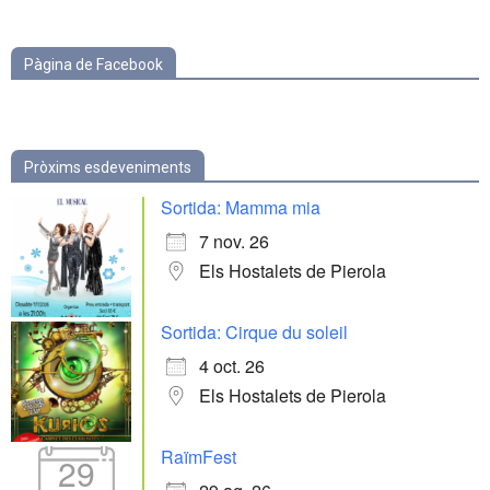
categories
Pàgina de Facebook
Pròxims esdeveniments
Sortida: Mamma mia
7 nov. 26
Els Hostalets de Pierola
Sortida: Cirque du soleil
4 oct. 26
Els Hostalets de Pierola
RaïmFest
29