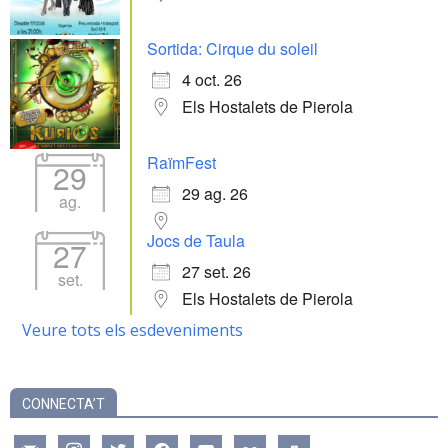
Sortida: Cirque du soleil
4 oct. 26
Els Hostalets de Pierola
RaïmFest
29
29 ag. 26
ag.
Jocs de Taula
27
27 set. 26
set.
Els Hostalets de Pierola
Veure tots els esdeveniments
CONNECTA’T