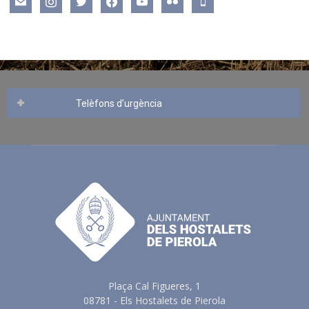
mail
instagram
twitter
facebook
youtube
flickr
mobile
Telèfons d’urgència
Plaça Cal Figueres, 1
08781 - Els Hostalets de Pierola