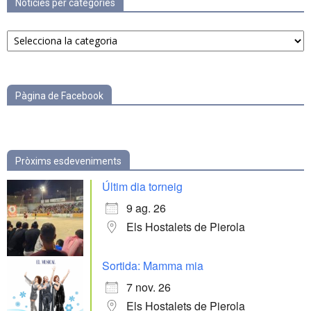
Notícies per categories
Notícies
per
categories
Pàgina de Facebook
Pròxims esdeveniments
Últim dia torneig
9 ag. 26
Els Hostalets de Pierola
Sortida: Mamma mia
7 nov. 26
Els Hostalets de Pierola