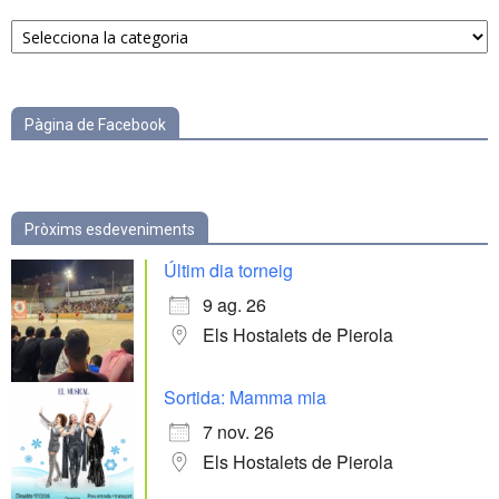
Notícies
per
categories
Pàgina de Facebook
Pròxims esdeveniments
Últim dia torneig
9 ag. 26
Els Hostalets de Pierola
Sortida: Mamma mia
7 nov. 26
Els Hostalets de Pierola