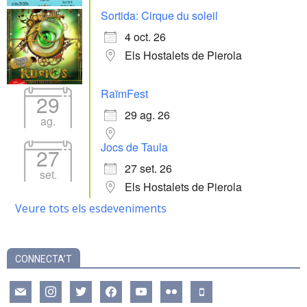
Sortida: Cirque du soleil
4 oct. 26
Els Hostalets de Pierola
RaïmFest
29
29 ag. 26
ag.
Jocs de Taula
27
27 set. 26
set.
Els Hostalets de Pierola
Veure tots els esdeveniments
CONNECTA’T
mail
instagram
twitter
facebook
youtube
flickr
mobile