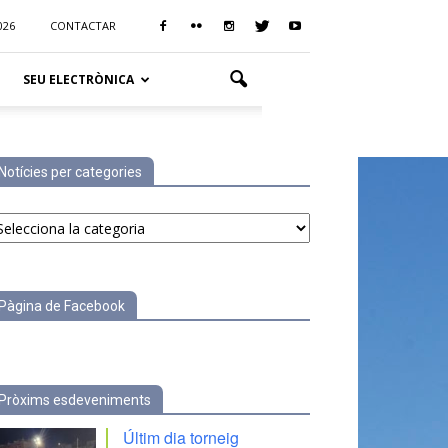
026
CONTACTAR
SEU ELECTRÒNICA
Notícies per categories
tícies
r
tegories
Pàgina de Facebook
Pròxims esdeveniments
Últim dia torneig