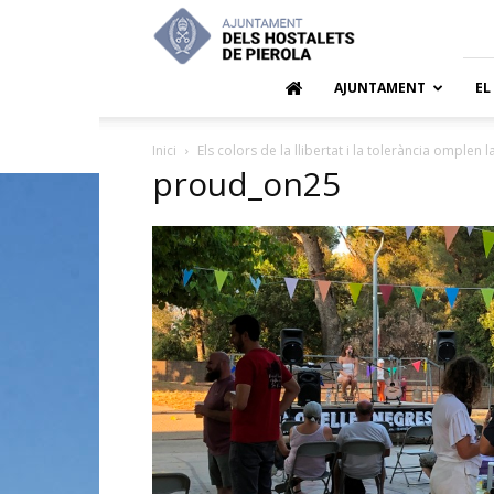
Ajuntamen
dels
Hostalets
de
AJUNTAMENT
EL
Pierola
Inici
Els colors de la llibertat i la tolerància omplen l
proud_on25