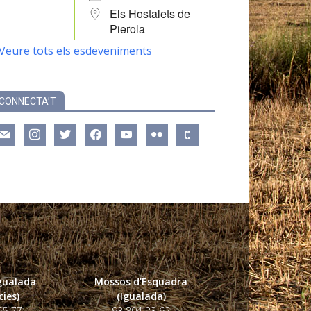
Els Hostalets de
Pierola
Veure tots els esdeveniments
CONNECTA’T
ail
instagram
twitter
facebook
youtube
flickr
mobile
Igualada
Mossos d'Esquadra
ies)
(Igualada)
55 77
93 804 23 62