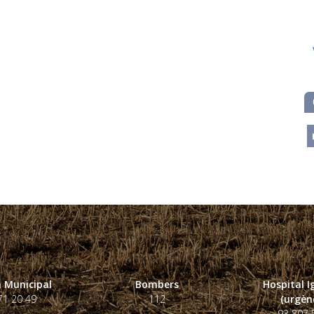
m
 Municipal
Bombers
Hospital 
71 20 49
112
(urgènc
93 807 