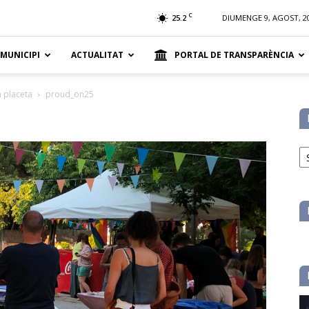
t
C
25.2
DIUMENGE 9, AGOST, 2
 MUNICIPI
ACTUALITAT
PORTAL DE TRANSPARÈNCIA
a placeta
proud_on25
No
pe
ca