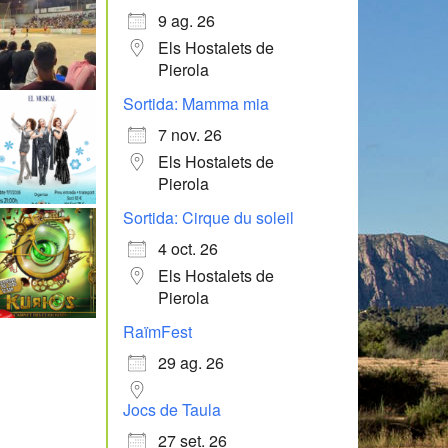
9 ag. 26
Els Hostalets de
Pierola
Sortida: Mamma mia
7 nov. 26
Els Hostalets de
Pierola
Sortida: Cirque du soleil
4 oct. 26
Els Hostalets de
Pierola
RaïmFest
29 ag. 26
Jocs de Taula
27 set. 26