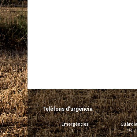
Telèfons d’urgència
Emergències
Guàrdia
112
93 7