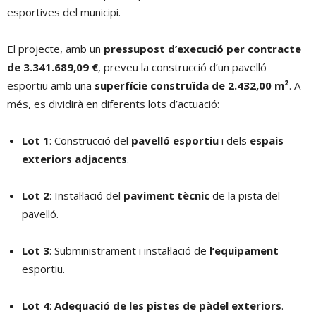
esportives del municipi.
El projecte, amb un
pressupost d’execució per contracte
de 3.341.689,09 €
, preveu la construcció d’un pavelló
esportiu amb una
superfície construïda de 2.432,00 m²
. A
més, es dividirà en diferents lots d’actuació:
Lot 1
: Construcció del
pavelló esportiu
i dels
espais
exteriors adjacents
.
Lot 2
: Instal·lació del
paviment tècnic
de la pista del
pavelló.
Lot 3
: Subministrament i instal·lació de
l’equipament
esportiu.
Lot 4
:
Adequació de les pistes de pàdel exteriors
.