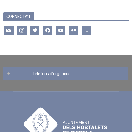
CONNECTA’T
mail
instagram
twitter
facebook
youtube
flickr
mobile
Telèfons d’urgència