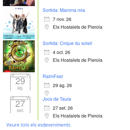
Sortida: Mamma mia
7 nov. 26
Els Hostalets de Pierola
Sortida: Cirque du soleil
4 oct. 26
Els Hostalets de Pierola
RaïmFest
29
29 ag. 26
ag.
Jocs de Taula
27
27 set. 26
set.
Els Hostalets de Pierola
Veure tots els esdeveniments