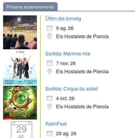
Pròxims esdeveniments
Últim dia torneig
9 ag. 26
Els Hostalets de Pierola
Sortida: Mamma mia
7 nov. 26
Els Hostalets de Pierola
Sortida: Cirque du soleil
4 oct. 26
Els Hostalets de Pierola
RaïmFest
29
29 ag. 26
ag.