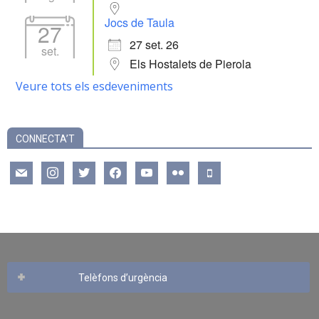
Jocs de Taula
27
27 set. 26
set.
Els Hostalets de Pierola
Veure tots els esdeveniments
CONNECTA’T
mail
instagram
twitter
facebook
youtube
flickr
mobile
Telèfons d’urgència