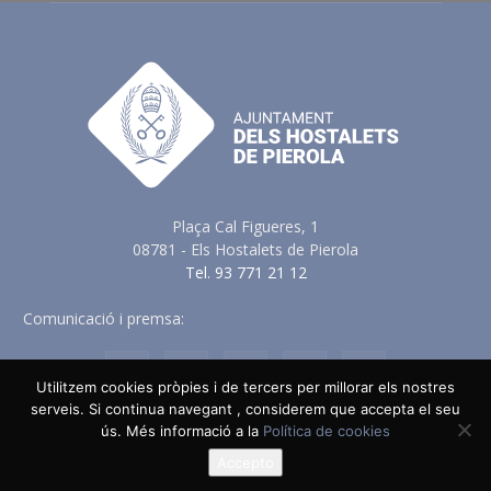
Plaça Cal Figueres, 1
08781 - Els Hostalets de Pierola
Tel. 93 771 21 12
Comunicació i premsa:
comunicacio@elshostaletsdepierola.cat
Utilitzem cookies pròpies i de tercers per millorar els nostres
serveis. Si continua navegant , considerem que accepta el seu
Avis Legal
Política de Privacitat
Política de Cookies
ús. Més informació a la
Política de cookies
Política en vers a les Xarxes Socials
Accepto